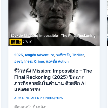
,
,
,
2025
ผจญภัย Adventure
ระทึกขวัญ Thriller
,
อาชญากรรม Crime
แอคชั่น Action
รีวิวหนัง Mission: Impossible – The
Final Reckoning (2025) ปิดฉาก
ภารกิจสายลับในตำนาน ด้วยศึก AI
แห่งศตวรรษ
ADMIN NUMBER 2
/
20/05/2025
ข้อมูลหนัง ชื่อหนัง: