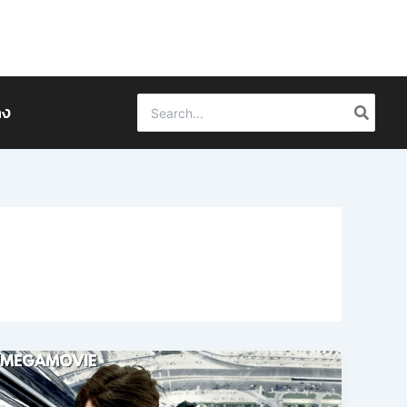
Search
ดง
for: