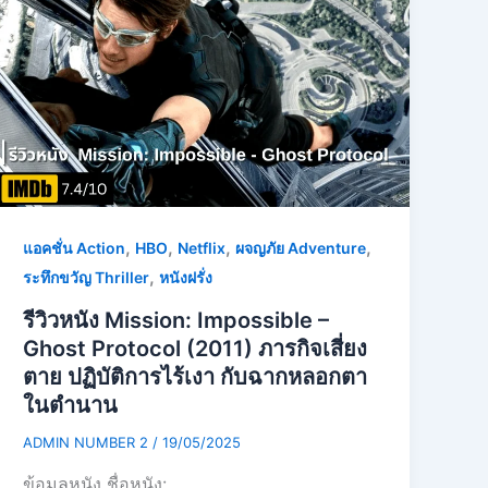
,
,
,
,
แอคชั่น Action
HBO
Netflix
ผจญภัย Adventure
,
ระทึกขวัญ Thriller
หนังฝรั่ง
รีวิวหนัง Mission: Impossible –
Ghost Protocol (2011) ภารกิจเสี่ยง
ตาย ปฏิบัติการไร้เงา กับฉากหลอกตา
ในตำนาน
ADMIN NUMBER 2
/
19/05/2025
ข้อมูลหนัง ชื่อหนัง: