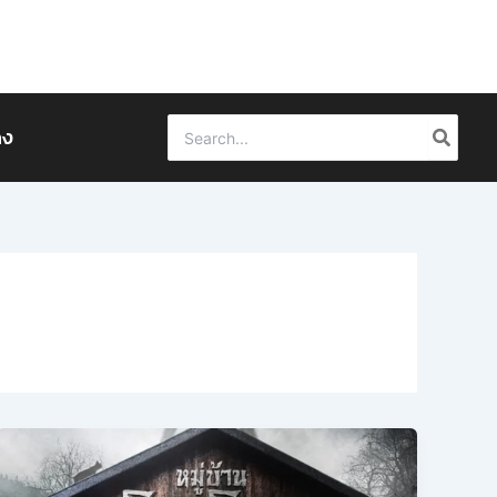
Search
ดง
for: