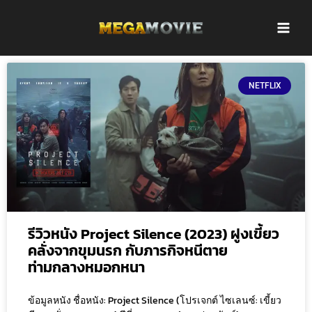
Skip
to
content
P
P
P
P
P
a
a
a
a
a
NETFLIX
g
g
g
g
g
e
e
e
e
e
รีวิวหนัง Project Silence (2023) ฝูงเขี้ยว
คลั่งจากขุมนรก กับภารกิจหนีตาย
ท่ามกลางหมอกหนา
ข้อมูลหนัง ชื่อหนัง: Project Silence (โปรเจกต์ ไซเลนซ์: เขี้ยว