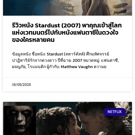
รีวิวหนัง Stardust (2007) พาคุณเข้าสู่โลก
แห่งเวทมนตร์ไปกับหนังแฟนตาซีในดวงใจ
ของใครหลายคน
ข้อมูลหนัง ชื่อหนัง: Stardust (สตาร์ดัสต์) ศึกมหัศจรรย์
ปาฏิหาริย์รักจากดวงดาว ปีที่ฉาย: 2007 หมวดหมู่: แฟนตาซี,
ผจญภัย, โรแมนติก ผู้กำกับ: Matthew Vaughn ความย
19/05/2025
NETFLIX