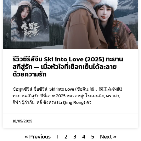
รีวิวซีรีส์จีน Ski into Love (2025) ทะยาน
สกีสู่รัก — เมื่อหัวใจที่เยือกเย็นได้ละลาย
ด้วยความรัก
ข้อมูลซีรีส์ ชื่อซีรีส์: Ski into Love (ชื่อจีน: 噓，國王在冬眠)
ทะยานสกีสู่รัก ปีที่ฉาย: 2025 หมวดหมู่: โรแมนติก, ดราม่า,
กีฬา ผู้กำกับ: หลี่ ชิงหรง (Li Qing Rong) คว
18/05/2025
« Previous
1
2
3
4
5
Next »