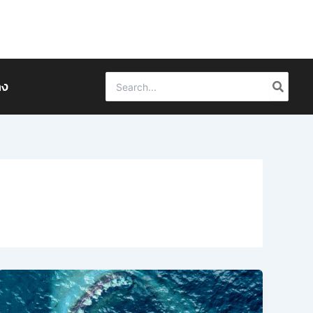
Search
ดง
for: