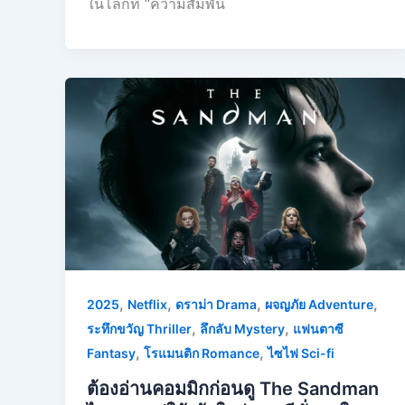
ในโลกที่ “ความสัมพัน
,
,
,
,
2025
Netflix
ดราม่า Drama
ผจญภัย Adventure
,
,
ระทึกขวัญ Thriller
ลึกลับ Mystery
แฟนตาซี
,
,
Fantasy
โรแมนติก Romance
ไซไฟ Sci-fi
ต้องอ่านคอมมิกก่อนดู The Sandman