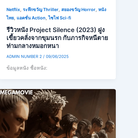
,
,
,
Netflix
ระทึกขวัญ Thriller
สยองขวัญ Horror
หนัง
,
,
ไทย
แอคชั่น Action
ไซไฟ Sci-fi
รีวิวหนัง Project Silence (2023) ฝูง
เขี้ยวคลั่งจากขุมนรก กับภารกิจหนีตาย
ท่ามกลางหมอกหนา
ADMIN NUMBER 2
/
09/06/2025
ข้อมูลหนัง ชื่อหนัง: