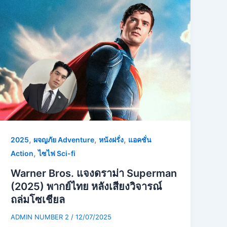
,
,
,
2025
ผจญภัย Adventure
หนังฝรั่ง
แอคชั่น
,
Action
ไซไฟ Sci-fi
Warner Bros. แจงดราม่า Superman
(2025) พากย์ไทย หลังเสียงวิจารณ์
ถล่มโซเชียล
ADMIN NUMBER 2
/
12/07/2025