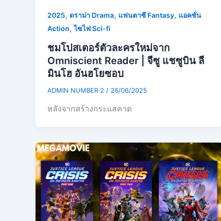
,
,
,
2025
ดราม่า Drama
แฟนตาซี Fantasy
แอคชั่น
,
Action
ไซไฟ Sci-fi
ชมโปสเตอร์ตัวละครใหม่จาก
Omniscient Reader | จีซู แชซูบิน ลี
มินโฮ อันฮโยซอบ
ADMIN NUMBER 2
/
26/06/2025
หลังจากสร้างกระแสคาด