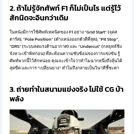
2. ถ้าไม่รู้จักศัพท์ F1 ก็ไม่เป็นไร แต่รู้ไว้
สักนิดจะอินกว่าเดิม
ในหนังมีการใช้ศัพท์เทคนิคของ F1 อย่าง “Grid Start” (จุดส
ตาร์ต), “Pole Position” (ตำแหน่งออกตัวดีที่สุด), “Pit Stop”,
“DRS” (ระบบลดแรงต้านอากาศ) และ “Undercut” (กลยุทธ์ชิง
จังหวะเข้าพิทก่อน) ที่สะท้อนความซับซ้อนของการแข่งขัน รู้
ศัพท์พวกนี้ไว้สักหน่อย คุณจะเข้าใจว่าทำไมฉากหนึ่งถึงลุ้นได้
สุดขีด และการ “เปลี่ยนยาง” ทำไมถึงกลายเป็นวินาทีชี้ชะตา
3. ถ่ายทำในสนามแข่งจริง ไม่ใช้ CG บ้า
พลัง