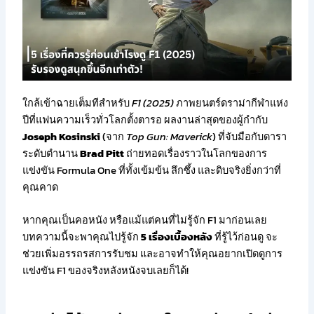
ใกล้เข้าฉายเต็มทีสำหรับ
F1 (2025)
ภาพยนตร์ดราม่ากีฬาแห่ง
ปีที่แฟนความเร็วทั่วโลกตั้งตารอ ผลงานล่าสุดของผู้กำกับ
Joseph Kosinski
(จาก
Top Gun: Maverick
) ที่จับมือกับดารา
ระดับตำนาน
Brad Pitt
ถ่ายทอดเรื่องราวในโลกของการ
แข่งขัน Formula One ที่ทั้งเข้มข้น ลึกซึ้ง และดิบจริงยิ่งกว่าที่
คุณคาด
หากคุณเป็นคอหนัง หรือแม้แต่คนที่ไม่รู้จัก F1 มาก่อนเลย
บทความนี้จะพาคุณไปรู้จัก
5 เรื่องเบื้องหลัง
ที่รู้ไว้ก่อนดู จะ
ช่วยเพิ่มอรรถรสการรับชม และอาจทำให้คุณอยากเปิดดูการ
แข่งขัน F1 ของจริงหลังหนังจบเลยก็ได้!