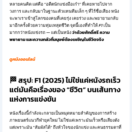
หลายคนคิด แต่คือ “อดีตนักแข่งมือเก๋า” ที่เคยหายไปจาก
วงการ และกลับมาในฐานะตัวแทนทีมเล็ก ๆ ที่ไร้ชื่อเสียง หนัง
จะพาเราเข้าสู่โลกของคนที่เคยรุ่ง เคยร่วง และพยายามกลับ
มาอีกครั้งด้วยความทุ่มเทสุดชีวิต จุดนี้เองที่ทำให้
F1
เป็น
มากกว่าหนังแข่งรถ — แต่เป็นหนัง
ว่าด้วยศักดิ์ศรี ความ
พยายาม และความกลัวที่มนุษย์ต้องเผชิญในชีวิตจริง
ดูหนังออนไลน์
🏁 สรุป: F1 (2025) ไม่ใช่แค่หนังรถเร็ว
แต่มันคือเรื่องของ “ชีวิต” บนเส้นทาง
แห่งการแข่งขัน
หนังเรื่องนี้กำลังจะกลายเป็นหมุดหมายสำคัญของการสร้าง
ภาพยนตร์แนวกีฬายุคใหม่ ไม่ใช่แค่เพราะมันเร็วหรือเสียงดัง
แต่เพราะมัน “สัมผัสได้” ถึงหัวใจของนักแข่ง และคนธรรมดาที่