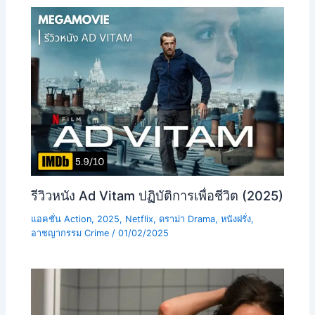
รีวิวหนัง Ad Vitam ปฏิบัติการเพื่อชีวิต (2025)
แอคชั่น Action
,
2025
,
Netflix
,
ดราม่า Drama
,
หนังฝรั่ง
,
อาชญากรรม Crime
/
01/02/2025