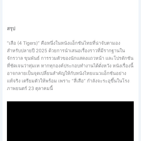
สรุป
“เสือ (4 Tigers)” คือหนึ่งในหนังแอ็กชันไทยที่น่าจับตามอง
สำหรับปลายปี 2025 ด้วยการนำเสนอเรื่องราวที่มีรากฐานใน
จักรวาล ขุนพันธ์ การรวมตัวของนักแสดงแถวหน้า และโปรดักชัน
ที่ชัดเจนว่าทุ่มเท หากทุกองค์ประกอบทำงานได้ดั่งหวัง หนังเรื่องนี้
อาจกลายเป็นจุดเปลี่ยนสำคัญให้กับหนังไทยแนวแอ็กชันอย่าง
แท้จริง เตรียมตัวให้พร้อม เพราะ “สี่เสือ” กำลังจะระอุขึ้นในโรง
ภาพยนตร์ 23 ตุลาคมนี้