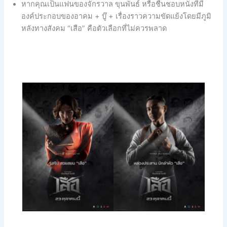
หากคุณเป็นแฟนของจักรวาล ขุนพันธ์ หรือชื่นชอบหนังที่มี
องค์ประกอบของอาคม + บู๊ + เรื่องราวความขัดแย้งโดยมีภูมิ
หลังทางสังคม “เสือ” คือตัวเลือกที่ไม่ควรพลาด