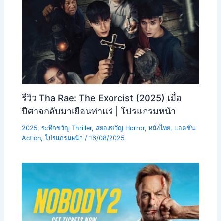
รีวิว Tha Rae: The Exorcist (2025) เมื่อ
ปีศาจกลับมาเยือนท่าแร่ | โปรแกรมหน้า
2025
,
ระทึกขวัญ Thriller
,
สยองขวัญ Horror
,
หนังไทย
,
แอคชั่น
Action
,
โปรแกรมหน้า
/
16/08/2025