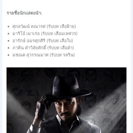
รายชื่อนักแสดงนำ:
ศุกลวัฒน์ คณารศ (รับบท เสือฝ้าย)
มาริโอ้ เมาเร่อ (รับบท เสือมเหศวร)
อารักษ์ อมรศุภศิริ (รับบท เสือใบ)
ภาคิน คำวิลัยศักดิ์ (รับบท เสือดำ)
มชณต สุวรรณมาศ (รับบท รสริน)