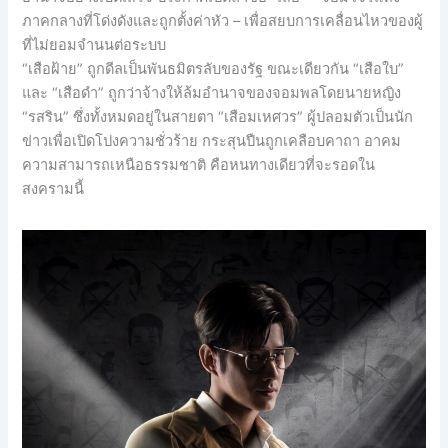
ภาคกลางที่โด่งดังและถูกตั้งค่าหัว – เพื่อสยบการเคลื่อนไหวของผู้
ที่ไม่ยอมจำนนต่อระบบ
“เสือฝ้าย” ถูกดีลเป็นพันธมิตรลับของรัฐ ขณะเดียวกัน “เสือใบ”
และ “เสือดำ” ถูกว่าจ้างให้ล้มอำนาจของจอมพลโดยนายหญิง
“รสริน” ซึ่งทั้งหมดอยู่ในสายตา “เสือมเหศวร” ผู้ปลอมตัวเป็นนัก
ข่าวเพื่อเปิดโปงความชั่วร้าย กระสุนปืนถูกเคลือบคาถา อาคม
ความสามารถเหนือธรรมชาติ คือหนทางเดียวที่จะรอดใน
สงครามนี้