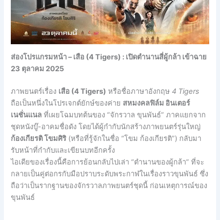
ส่องโปรแกรมหน้า – เสือ (4 Tigers) : เปิดตำนานสี่ผู้กล้า เข้าฉาย
23 ตุลาคม 2025
ภาพยนตร์เรื่อง
เสือ (4 Tigers)
หรือชื่อภาษาอังกฤษ
4 Tigers
ถือเป็นหนึ่งในโปรเจกต์ยักษ์ของค่าย
สหมงคลฟิล์ม อินเตอร์
เนชั่นแนล
ที่เผยโฉมบทต้นของ “จักรวาล ขุนพันธ์” ภาคแยกจาก
ชุดหนังบู๊-อาคมชื่อดัง โดยได้ผู้กำกับนักสร้างภาพยนตร์รุ่นใหญ่
ก้องเกียรติ โขมศิริ
(หรือที่รู้จักในชื่อ “โขม ก้องเกียรติ”) กลับมา
รับหน้าที่กำกับและเขียนบทอีกครั้ง
ไอเดียของเรื่องนี้คือการย้อนกลับไปเล่า “ตำนานของผู้กล้า” ที่จะ
กลายเป็นคู่ต่อกรกับมือปราบระดับพระกาฬในเรื่องราวขุนพันธ์ ซึ่ง
ถือว่าเป็นรากฐานของจักรวาลภาพยนตร์ชุดนี้ ก่อนเหตุการณ์ของ
ขุนพันธ์