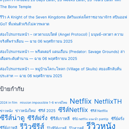
The Bone Temple
รีวิว A Knight of the Seven Kingdoms อัศวินแห่งเจ็ดราชอาณาจักร สปินออฟ
GoT ที่แฟนตัวจริงไม่ควรพลาด
ส่องโปรแกรมหน้า – เทวดาแบบใดห์ (Angel Protocol) | มนุษย์–เทวดา ความ
จริงที่พร่าเลือน — ฉาย 06 พฤศจิกายน 2025
ส่องโปรแกรมหน้า — พรีเดเตอร์ แดนเถื่อน (Predator: Savage Grounds) ล่า
เดือดระดับตำนาน — ฉาย 06 พฤศจิกายน 2025
ส่องโปรแกรมหน้า — หมู่บ้านโคกะโหลก (Village of Skulls) สยองลึกลับสั่น
ประสาท — ฉาย 06 พฤศจิกายน 2025
ป้ายกำกับ
Netflix
NetflixTH
2024 in film
mission impossible 1-6 พากย์ไทย
ซีรีส์Netflix
ข่าวหนังใหม่
ซีรีส์ 2025
ข่าวหนัง
ซีรีส์ Netflix
ซีรีส์น่าดู
ซีรีส์ฝรั่ง
ซีรีส์เกาหลี
ซีรี่ย์ฝรั่ง
ซีรี่ย์ netflix แนะนํา pantip
รีวิวหนัง
รีวิวซีรีส์
ซีรี่ย์เกาหลี
รีวิวซีรีส์เกาหลี
รีวิวสารคดี