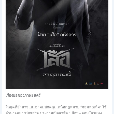
เรื่องย่อของภาพยนตร์
ในยุคที่อำนาจและอาคมปกคลุมเหนือกฎหมาย “จอมพลเลิศ” ใช้
อำนาจอย่างเบ็ดเสร็จ ประกาศเปิดล่าชื่อ “เสือ” – จอมโจรแห่ง