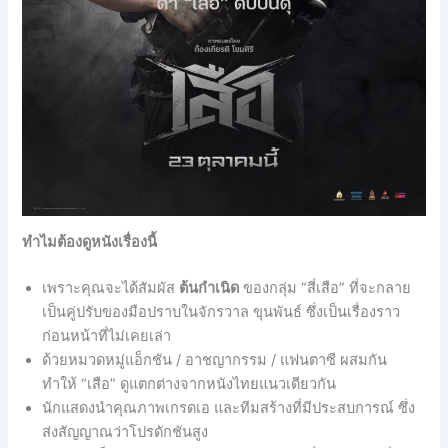
ทำไมต้องดูหนังเรื่องนี้
เพราะคุณจะได้สัมผัส
ต้นกำเนิด
ของกลุ่ม “สี่เสือ” ที่จะกลาย
เป็นคู่ปรับของมือปราบในจักรวาล ขุนพันธ์ ซึ่งเป็นเรื่องราว
ก่อนหน้าที่ไม่เคยเล่า
ด้วยหมวดหมู่แอ็กชัน / อาชญากรรม / แฟนตาซี ผสมกัน
ทำให้ “เสือ” ดูแตกต่างจากหนังไทยแนวเดียวกัน
นักแสดงนำคุณภาพเกรดเอ และทีมสร้างที่มีประสบการณ์ ซึ่ง
ส่งสัญญาณว่าโปรดักชันสูง