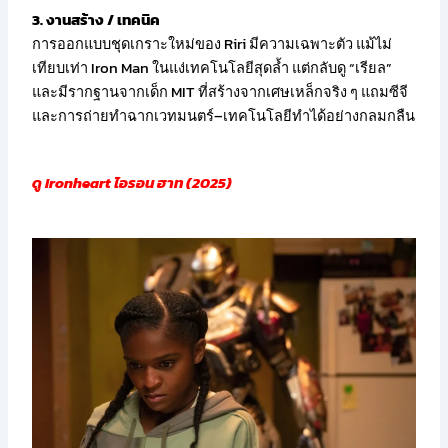
3. งานสร้าง / เทคนิค
การออกแบบชุดเกราะใหม่ของ Riri มีความเฉพาะตัว แม้ไม่
เทียบเท่า Iron Man ในแง่เทคโนโลยีสุดล้ำ แต่กลับดู “เรียล”
และมีรากฐานจากเด็ก MIT ที่สร้างจากเศษเหล็กจริง ๆ แถมซีจี
และการถ่ายทำฉากเวทมนตร์–เทคโนโลยีทำได้อย่างกลมกลืน
ดู Ironheart ไอรอน ฮาท (2025)