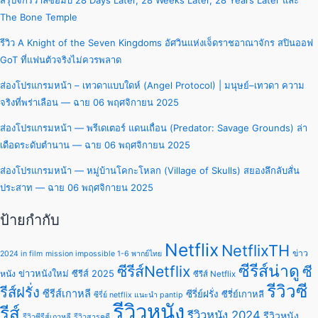
สรุปจักรวาลซอมบี้ 28 Days Later, 28 Weeks Later, 28 Years Later และ
The Bone Temple
รีวิว A Knight of the Seven Kingdoms อัศวินแห่งเจ็ดราชอาณาจักร สปินออฟ
GoT ที่แฟนตัวจริงไม่ควรพลาด
ส่องโปรแกรมหน้า – เทวดาแบบใดห์ (Angel Protocol) | มนุษย์–เทวดา ความ
จริงที่พร่าเลือน — ฉาย 06 พฤศจิกายน 2025
ส่องโปรแกรมหน้า — พรีเดเตอร์ แดนเถื่อน (Predator: Savage Grounds) ล่า
เดือดระดับตำนาน — ฉาย 06 พฤศจิกายน 2025
ส่องโปรแกรมหน้า — หมู่บ้านโคกะโหลก (Village of Skulls) สยองลึกลับสั่น
ประสาท — ฉาย 06 พฤศจิกายน 2025
ป้ายกำกับ
Netflix
NetflixTH
ข่าว
2024 in film
mission impossible 1-6 พากย์ไทย
ซีรีส์น่าดู
ซีรีส์Netflix
ซี
ข่าวหนังใหม่
ซีรีส์ 2025
หนัง
ซีรีส์ Netflix
รีวิวซี
รีส์ฝรั่ง
ซีรีส์เกาหลี
ซีรี่ย์ฝรั่ง
ซีรี่ย์เกาหลี
ซีรี่ย์ netflix แนะนํา pantip
รีวิวหนัง
รีส์
รีวิวหนัง 2024
รีวิวหนัง
รีวิวซีรีส์เกาหลี
รีวิวสารคดี