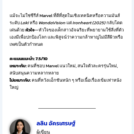
แม้จะไม่ใช่ซีรีส์ Marvel ที่ดีที่สุดในเชิงเทคนิคหรือความมันส์
ระดับ
Loki
หรือ
WandaVision
แต่
Ironheart (2025)
กลับโดด
เด่นด้วย
หัวใจ
—หัวใจของเด็กสาวอัจฉริยะที่พยายามใช้สิ่งที่ตัว
เองมีเพื่อปกป้องโลก และพิสูจน์ว่าความกล้าหาญไม่มีสีผิวหรือ
เพศเป็นตัวกำหนด
คะแนนแนะนำ: 7.5/10
เหมาะกับ:
คนที่ชอบ Marvel แนวใหม่, สนใจตัวละครรุ่นใหม่,
สนับสนุนความหลากหลาย
ไม่เหมาะกับ:
คนที่หวังแอ็กชันหนัก ๆ หรือเนื้อเรื่องเข้มเท่าหนัง
ใหญ่
ลลิน อัครเศรษฐ์
ผู้เขียน