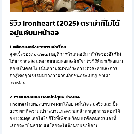
รีวิว Ironheart (2025) ดราม่าที่ไม่ได้
อยู่แค่บนหน้าจอ
1. พล็อตและจังหวะการเล่าเรื่อง
จุดแข็งของ
Ironheart
อยู่ที่การนำเสนอธีม “หัวใจของฮีโร่ไม่
ได้มาจากพลัง แต่จากมันสมองและจิตใจ” ตัวซีรีส์เล่าเรื่องแบบ
ค่อยเป็นค่อยไป เน้นความสัมพันธ์ระหว่างตัวละครและการ
ต่อสู้เชิงคุณธรรมมากกว่าฉากแอ็กชันที่ระเบิดภูเขาเผา
กระท่อม
2. การแสดงของ Dominique Thorne
Thorne ถ่ายทอดบทบาท Riri ได้อย่างมั่นใจ สมจริง และเป็น
ธรรมชาติ ความเปราะบางและความกล้าหาญถูกถ่ายทอดได้
อย่างสมดุล เธอไม่ใช่ฮีโร่ที่เพียบพร้อม แต่คือคนธรรมดาที่
เลือกจะ “ยืนหยัด” แม้โลกจะไม่ต้อนรับเธอก็ตาม