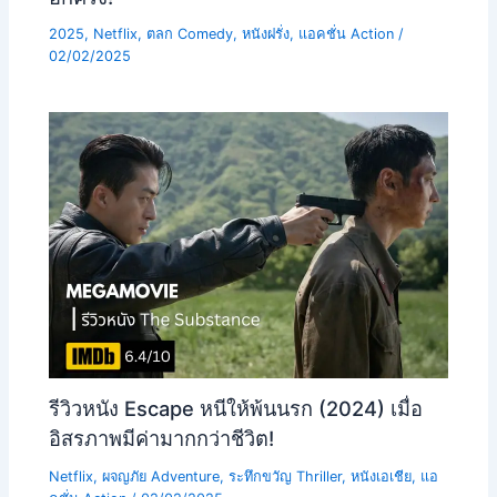
2025
,
Netflix
,
ตลก Comedy
,
หนังฝรั่ง
,
แอคชั่น Action
/
02/02/2025
รีวิวหนัง Escape หนีให้พ้นนรก (2024) เมื่อ
อิสรภาพมีค่ามากกว่าชีวิต!
Netflix
,
ผจญภัย Adventure
,
ระทึกขวัญ Thriller
,
หนังเอเชีย
,
แอ