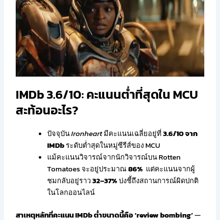
IMDb 3.6/10: คะแนนต่ำที่สุดใน MCU
สะท้อนอะไร?
ปัจจุบัน
Ironheart
มีคะแนนเฉลี่ยอยู่ที่
3.6/10 จาก
IMDb
ระดับต่ำสุดในหมู่ซีรีส์ของ MCU
แม้คะแนนวิจารณ์จากนักวิจารณ์บน Rotten
Tomatoes จะอยู่ประมาณ
86%
แต่คะแนนจากผู้
ชมกลับอยู่ราว
32–37%
บ่งชี้ถึงสถานการณ์ผิดปกติ
ในโลกออนไลน์
สาเหตุหลักที่คะแนน IMDb ต่ำขนาดนี้คือ ‘review bombing’
—