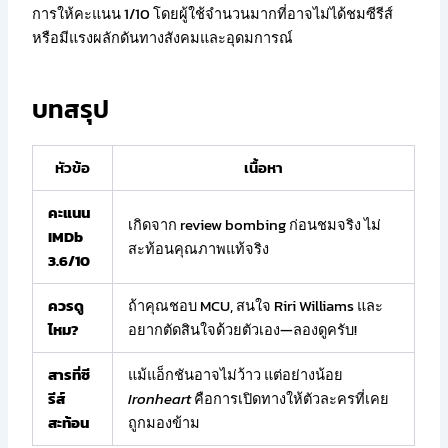
การให้คะแนน 1/10 โดยผู้ใช้จำนวนมากที่อาจไม่ได้ชมซีรีส์
หรือมีแรงผลักดันทางสังคมและอุดมการณ์
บทสรุป
หัวข้อ
เนื้อหา
คะแนน
เกิดจาก review bombing ก่อนชมจริง ไม่
IMDb
สะท้อนคุณภาพแท้จริง
3.6/10
ควรดู
ถ้าคุณชอบ MCU, สนใจ Riri Williams และ
ไหม?
อยากตัดสินใจด้วยตัวเอง—ลองดูครับ!
สารที่ซี
แม้แอ็กชันอาจไม่ว้าว แต่อย่างน้อย
รีส์
Ironheart
คือการเปิดทางให้ตัวละครที่เคย
สะท้อน
ถูกมองข้าม