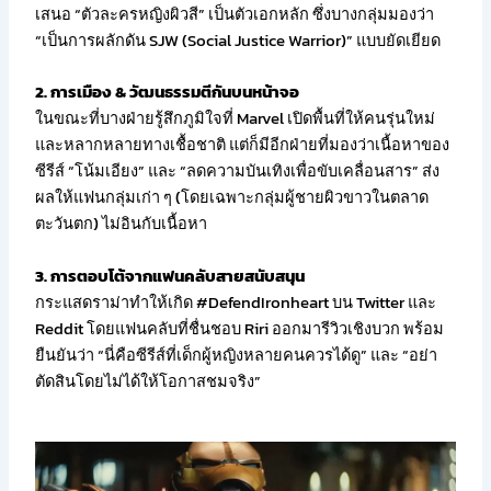
เสนอ “ตัวละครหญิงผิวสี” เป็นตัวเอกหลัก ซึ่งบางกลุ่มมองว่า
“เป็นการผลักดัน SJW (Social Justice Warrior)” แบบยัดเยียด
2. การเมือง & วัฒนธรรมตีกันบนหน้าจอ
ในขณะที่บางฝ่ายรู้สึกภูมิใจที่ Marvel เปิดพื้นที่ให้คนรุ่นใหม่
และหลากหลายทางเชื้อชาติ แต่ก็มีอีกฝ่ายที่มองว่าเนื้อหาของ
ซีรีส์ “โน้มเอียง” และ “ลดความบันเทิงเพื่อขับเคลื่อนสาร” ส่ง
ผลให้แฟนกลุ่มเก่า ๆ (โดยเฉพาะกลุ่มผู้ชายผิวขาวในตลาด
ตะวันตก) ไม่อินกับเนื้อหา
3. การตอบโต้จากแฟนคลับสายสนับสนุน
กระแสดราม่าทำให้เกิด #DefendIronheart บน Twitter และ
Reddit โดยแฟนคลับที่ชื่นชอบ Riri ออกมารีวิวเชิงบวก พร้อม
ยืนยันว่า “นี่คือซีรีส์ที่เด็กผู้หญิงหลายคนควรได้ดู” และ “อย่า
ตัดสินโดยไม่ได้ให้โอกาสชมจริง”