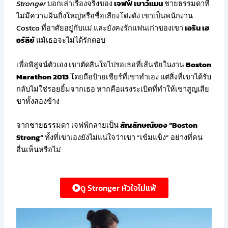
Stronger
บอกเล่าเรื่องจริงของ
เจฟฟ์ เบาว์แมน
ชายธรรมดาที่
ไม่มีความฝันยิ่งใหญ่หรือชื่อเสียงโด่งดัง เขาเป็นพนักงาน
Costco ที่อาศัยอยู่กับแม่ และยังคงรักแฟนเก่าของเขา
เอริน เฮ
อร์ลีย์
แม้เธอจะไม่ได้รักตอบ
เพื่อพิสูจน์ตัวเอง เขาตัดสินใจไปรอเธอที่เส้นชัยในงาน
Boston
Marathon 2013
โดยถือป้ายเชียร์ที่เขาทำเอง แต่สิ่งที่เขาได้รับ
กลับไม่ใช่รอยยิ้มจากเธอ หากคือแรงระเบิดที่ทำให้เขาสูญเสีย
ขาทั้งสองข้าง
จากชายธรรมดา เจฟฟ์กลายเป็น
สัญลักษณ์ของ “Boston
Strong”
ทั้งที่เขาเองยังไม่แน่ใจว่าเขา “เข้มแข็ง” อย่างที่คน
อื่นเห็นหรือไม่
ดู Stronger หัวใจไม่แพ้