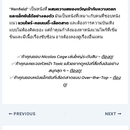
“Renfield” เป็นหนังที่
ผสมความสยองขวัญเข้ากับความตลก
และแอ็กชันได้อย่างลงตัว
มันเป็นหนังที่เหมาะกับคนที่ชอบหนัง
แนว
แวมไพร์-คอมเมดี้-เลือดสาด
และต้องการความบันเทิง
แบบไม่ต้องคิดเยอะ แต่ถ้าคุณกำลังมองหาหนังแวมไพร์ที่เข้ม
ข้นและมีเนื้อเรื่องซับซ้อน อาจต้องลองดูเรื่องอื่นแทน
✅ ถ้าคุณชอบ Nicolas Cage เล่นใหญ่ระดับสิบ –
ต้องดู!
✅ ถ้าคุณเคยเจอหัวหน้า Toxic แล้วอยากดูหนังที่สื่อถึงมันอย่าง
สนุกสุด ๆ –
ต้องดู!
✅ ถ้าคุณชอบหนังแอ็กชันที่เลือดสาดแบบ Over-the-Top –
ต้อง
ดู!
PREVIOUS
NEXT