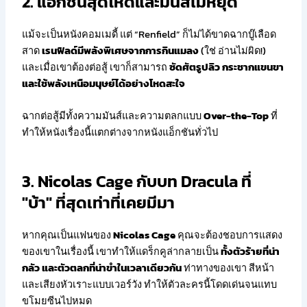
2. แอ็กชันสุดโหดและมันส์ไม่หยุด
แม้จะเป็นหนังคอมเมดี้ แต่ “Renfield” ก็ไม่ได้ขาดฉากบู๊เลือด
สาด
เรนฟิลด์มีพลังพิเศษจากการกินแมลง
(ใช่ อ่านไม่ผิด!)
และเมื่อเขาต้องต่อสู้ เขาก็สามารถ
ซัดศัตรูปลิว กระชากแขนขา
และใช้พลังเหนือมนุษย์ได้อย่างโหดสะใจ
ฉากต่อสู้มีทั้งความมันส์และความตลกแบบ
Over-the-Top
ที่
ทำให้หนังเรื่องนี้แตกต่างจากหนังแอ็กชันทั่วไป
3. Nicolas Cage กับบท Dracula ที่
"บ้า" ที่สุดเท่าที่เคยมีมา
หากคุณเป็นแฟนของ
Nicolas Cage
คุณจะต้องชอบการแสดง
ของเขาในเรื่องนี้ เขาทำให้แดร็กคูล่ากลายเป็น
ทั้งตัวร้ายที่น่า
กลัว และตัวตลกที่น่าขำในเวลาเดียวกัน
ท่าทางของเขา สีหน้า
และเสียงหัวเราะแบบเวอร์วัง ทำให้ตัวละครนี้โดดเด่นจนแทบ
ขโมยซีนไปหมด