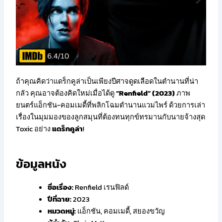
ถ้าคุณคิดว่าแดร็กคูล่าเป็นเพียงปีศาจดูดเลือดในตำนานที่น่า
กลัว คุณอาจต้องคิดใหม่เมื่อได้ดู
“Renfield” (2023)
ภาพ
ยนตร์แอ็กชัน-คอมเมดี้ที่พลิกโฉมตำนานแวมไพร์ ด้วยการเล่า
เรื่องในมุมมองของลูกสมุนที่ต้องทนทุกข์ทรมานกับนายจ้างสุด
Toxic อย่าง
แดร็กคูล่า
!
ข้อมูลหนัง
ชื่อเรื่อง:
Renfield เรนฟิลด์
ปีที่ฉาย:
2023
หมวดหมู่:
แอ็กชัน, คอมเมดี้, สยองขวัญ