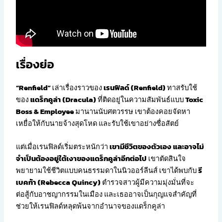
เรื่องย่อ
“Renfield”
เล่าเรื่องราวของ
เรนฟิลด์ (Renfield)
ทาสรับใช้
ของ
แดร็กคูล่า (Dracula)
ที่ติดอยู่ในความสัมพันธ์แบบ
Toxic
Boss & Employee
มานานนับศตวรรษ เขาต้องคอยจัดหา
เหยื่อให้กับนายจ้างสุดโหด และรับใช้เขาอย่างซื่อสัตย์
แต่เมื่อเรนฟิลด์เริ่มตระหนักว่า
เขามีชีวิตของตัวเอง และอาจไม่
จำเป็นต้องอยู่ใต้เงาของแดร็กคูล่าอีกต่อไป
เขาตัดสินใจ
พยายามใช้ชีวิตแบบคนธรรมดาในนิวออร์ลีนส์ เขาได้พบกับ
รี
เบคก้า (Rebecca Quincy)
ตำรวจสาวผู้มีความมุ่งมั่นที่จะ
ต่อสู้กับอาชญากรรมในเมือง และเธออาจเป็นกุญแจสำคัญที่
ช่วยให้เรนฟิลด์หลุดพ้นจากอำนาจของแดร็กคูล่า