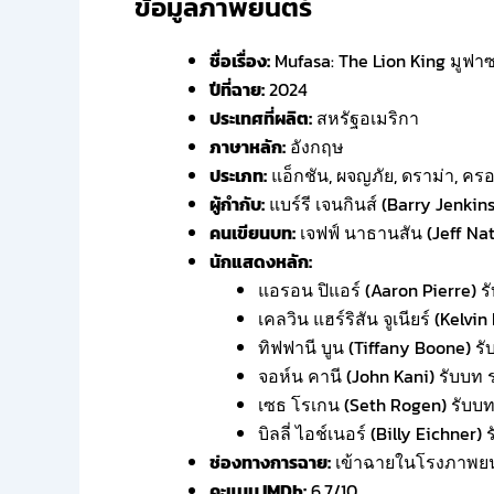
ข้อมูลภาพยนตร์
ชื่อเรื่อง:
Mufasa: The Lion King มูฟาซ
ปีที่ฉาย:
2024
ประเทศที่ผลิต:
สหรัฐอเมริกา
ภาษาหลัก:
อังกฤษ
ประเภท:
แอ็กชัน, ผจญภัย, ดราม่า, ครอบ
ผู้กำกับ:
แบร์รี เจนกินส์ (Barry Jenkins
คนเขียนบท:
เจฟฟ์ นาธานสัน (Jeff Na
นักแสดงหลัก:
แอรอน ปิแอร์ (Aaron Pierre) 
เคลวิน แฮร์ริสัน จูเนียร์ (Kelvi
ทิฟฟานี บูน (Tiffany Boone) ร
จอห์น คานี (John Kani) รับบท ร
เซธ โรเกน (Seth Rogen) รับบท
บิลลี่ ไอช์เนอร์ (Billy Eichner)
ช่องทางการฉาย:
เข้าฉายในโรงภาพยนตร
คะแนน IMDb:
6.7/10