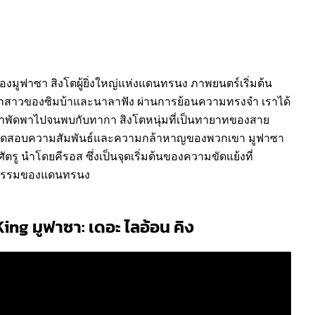
ของมูฟาซา สิงโตผู้ยิ่งใหญ่แห่งแดนทรนง ภาพยนตร์เริ่มต้น
า ลูกสาวของซิมบ้าและนาลาฟัง ผ่านการย้อนความทรงจำ เราได้
ูกน้ำพัดพาไปจนพบกับทากา สิงโตหนุ่มที่เป็นทายาทของสาย
ที่ทดสอบความสัมพันธ์และความกล้าหาญของพวกเขา มูฟาซา
รู นำโดยคีรอส ซึ่งเป็นจุดเริ่มต้นของความขัดแย้งที่
ากรรมของแดนทรนง
ing มูฟาซา: เดอะ ไลอ้อน คิง