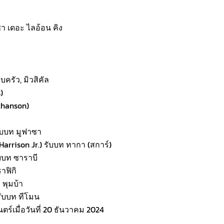
า เดอะ ไลอ้อน คิง
ครัว, มิวสิคัล
)
thanson)
รับบท มูฟาซา
n Harrison Jr.) รับบท ทากา (สการ์)
ับบท ซาราบี
าฟิกิ
 พุมบ้า
 รับบท ทีโมน
์เมื่อวันที่ 20 ธันวาคม 2024