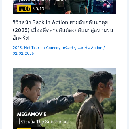
รีวิวหนัง Back in Action สายลับกลับมาลุย
(2025) เมื่ออดีตสายลับต้องกลับมาสู่สนามรบ
อีกครั้ง!
2025
,
Netflix
,
ตลก Comedy
,
หนังฝรั่ง
,
แอคชั่น Action
/
02/02/2025