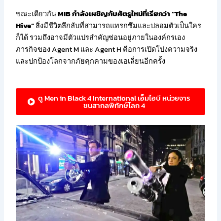
ขณะเดียวกัน
MIB กำลังเผชิญกับศัตรูใหม่ที่เรียกว่า “The
Hive”
สิ่งมีชีวิตลึกลับที่สามารถแทรกซึมและปลอมตัวเป็นใคร
ก็ได้ รวมถึงอาจมีตัวแปรสำคัญซ่อนอยู่ภายในองค์กรเอง
ภารกิจของ Agent M และ Agent H คือการเปิดโปงความจริง
และปกป้องโลกจากภัยคุกคามของเอเลี่ยนอีกครั้ง
ดู Men in Black 4 International เอ็มไอบี หน่วยจาร
ชนสากลพิทักษ์โลก 4