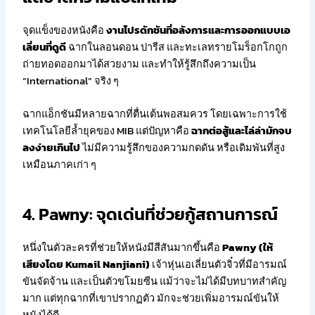
จุดแข็งของหนังคือ
งานโปรดักชันที่อลังการและการออกแบบเอ
เลี่ยนที่ดูดี
ฉากในลอนดอน ปารีส และทะเลทรายโมร็อกโกถูก
ถ่ายทอดออกมาได้สวยงาม และทำให้รู้สึกถึงความเป็น
“International” จริง ๆ
ฉากแอ็กชันมีหลายฉากที่ตื่นเต้นพอสมควร โดยเฉพาะการใช้
เทคโนโลยีล้ำยุคของ MIB แต่ปัญหาคือ
ฉากต่อสู้และไล่ล่ามักจบ
ลงง่ายเกินไป
ไม่มีความรู้สึกของความกดดัน หรือเดิมพันที่สูง
เหมือนภาคเก่า ๆ
4. Pawny: จุดเด่นที่ช่วยกู้สถานการณ์
หนึ่งในตัวละครที่ช่วยให้หนังมีสีสันมากขึ้นคือ
Pawny (ให้
เสียงโดย Kumail Nanjiani)
เจ้าหุ่นเอเลี่ยนตัวจิ๋วที่มีอารมณ์
ขันจัดจ้าน และเป็นตัวขโมยซีน แม้ว่าจะไม่ได้มีบทบาทสำคัญ
มาก แต่ทุกฉากที่เขาปรากฏตัว มักจะช่วยเพิ่มอารมณ์ขันให้