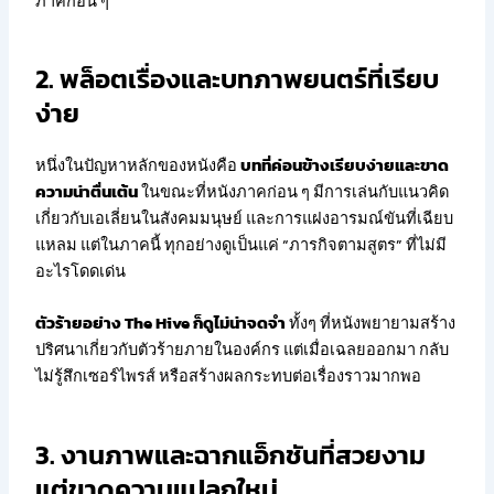
ภาคก่อน ๆ
2. พล็อตเรื่องและบทภาพยนตร์ที่เรียบ
ง่าย
หนึ่งในปัญหาหลักของหนังคือ
บทที่ค่อนข้างเรียบง่ายและขาด
ความน่าตื่นเต้น
ในขณะที่หนังภาคก่อน ๆ มีการเล่นกับแนวคิด
เกี่ยวกับเอเลี่ยนในสังคมมนุษย์ และการแฝงอารมณ์ขันที่เฉียบ
แหลม แต่ในภาคนี้ ทุกอย่างดูเป็นแค่ “ภารกิจตามสูตร” ที่ไม่มี
อะไรโดดเด่น
ตัวร้ายอย่าง The Hive ก็ดูไม่น่าจดจำ
ทั้งๆ ที่หนังพยายามสร้าง
ปริศนาเกี่ยวกับตัวร้ายภายในองค์กร แต่เมื่อเฉลยออกมา กลับ
ไม่รู้สึกเซอร์ไพรส์ หรือสร้างผลกระทบต่อเรื่องราวมากพอ
3. งานภาพและฉากแอ็กชันที่สวยงาม
แต่ขาดความแปลกใหม่