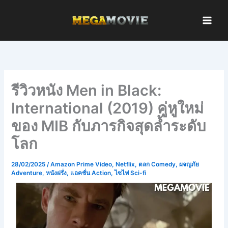
Skip
to
content
รีวิวหนัง Men in Black:
International (2019) คู่หูใหม่
ของ MIB กับภารกิจสุดล้ำระดับ
โลก
28/02/2025
/
Amazon Prime Video
,
Netflix
,
ตลก Comedy
,
ผจญภัย
Adventure
,
หนังฝรั่ง
,
แอคชั่น Action
,
ไซไฟ Sci-fi