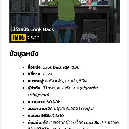
ข้อมูลหนัง
ชื่อหนัง:
Look Back
(ลุค แบ็ค)
ปีที่ฉาย:
2024
หมวดหมู่:
แอนิเมชัน, ดราม่า, ชีวิต
ผู้กำกับ:
คิโยทากะ โอชิยามะ
(Kiyotaka
Oshiyama)
ความยาว:
60 นาที
วันเข้าฉาย:
28 มิถุนายน 2024
(ญี่ปุ่น)
คะแนน IMDb:
7.8/10
ต้นฉบับ:
ดัดแปลงจากมังงะเรื่อง
Look Back
ของ ทัต