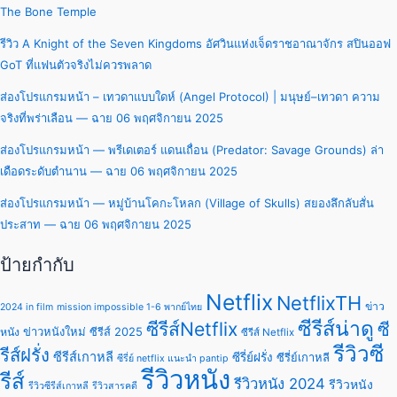
The Bone Temple
รีวิว A Knight of the Seven Kingdoms อัศวินแห่งเจ็ดราชอาณาจักร สปินออฟ
GoT ที่แฟนตัวจริงไม่ควรพลาด
ส่องโปรแกรมหน้า – เทวดาแบบใดห์ (Angel Protocol) | มนุษย์–เทวดา ความ
จริงที่พร่าเลือน — ฉาย 06 พฤศจิกายน 2025
ส่องโปรแกรมหน้า — พรีเดเตอร์ แดนเถื่อน (Predator: Savage Grounds) ล่า
เดือดระดับตำนาน — ฉาย 06 พฤศจิกายน 2025
ส่องโปรแกรมหน้า — หมู่บ้านโคกะโหลก (Village of Skulls) สยองลึกลับสั่น
ประสาท — ฉาย 06 พฤศจิกายน 2025
ป้ายกำกับ
Netflix
NetflixTH
ข่าว
2024 in film
mission impossible 1-6 พากย์ไทย
ซีรีส์น่าดู
ซีรีส์Netflix
ซี
ข่าวหนังใหม่
ซีรีส์ 2025
หนัง
ซีรีส์ Netflix
รีวิวซี
รีส์ฝรั่ง
ซีรีส์เกาหลี
ซีรี่ย์ฝรั่ง
ซีรี่ย์เกาหลี
ซีรี่ย์ netflix แนะนํา pantip
รีวิวหนัง
รีส์
รีวิวหนัง 2024
รีวิวหนัง
รีวิวซีรีส์เกาหลี
รีวิวสารคดี