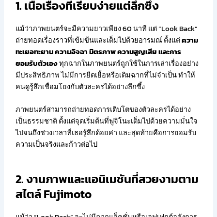
1. เนื้อเรื่องที่เรียบง่ายแต่ลึกซึ้ง
แม้ว่าภาพยนตร์จะมีความยาวเพียง 60 นาที แต่ “Look Back”
ถ่ายทอดเรื่องราวที่เข้มข้นและเต็มไปด้วยอารมณ์ ตั้งแต่
ความ
ทะเยอทะยาน ความอิจฉา มิตรภาพ ความสูญเสีย และการ
ยอมรับตัวเอง
ทุกฉากในภาพยนตร์ถูกใช้ในการเล่าเรื่องอย่าง
มีประสิทธิภาพ ไม่มีการยืดเยื้อหรือเติมฉากที่ไม่จำเป็น ทำให้
คนดูรู้สึกเชื่อมโยงกับตัวละครได้อย่างลึกซึ้ง
ภาพยนตร์สามารถถ่ายทอดการเติบโตของตัวละครได้อย่าง
เป็นธรรมชาติ ตั้งแต่จุดเริ่มต้นที่ฟูจิโนะเต็มไปด้วยความมั่นใจ
ไปจนถึงช่วงเวลาที่เธอรู้สึกด้อยค่า และสุดท้ายคือการยอมรับ
ความเป็นจริงและก้าวต่อไป
2. งานภาพและแอนิเมชันที่สวยงามตาม
สไตล์ Fujimoto
แม้ว่า “Look Back” จะไม่มีฉากแอ็คชั่นหรือเอฟเฟกต์อลังการ