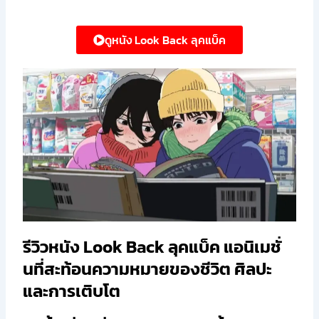
ดูหนัง Look Back ลุคแบ็ค
รีวิวหนัง Look Back ลุคแบ็ค แอนิเมชั่
นที่สะท้อนความหมายของชีวิต ศิลปะ
และการเติบโต