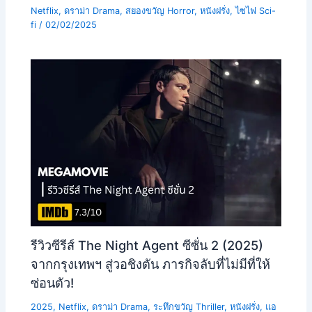
Netflix
,
ดราม่า Drama
,
สยองขวัญ Horror
,
หนังฝรั่ง
,
ไซไฟ Sci-
fi
/
02/02/2025
รีวิวซีรีส์ The Night Agent ซีซั่น 2 (2025)
จากกรุงเทพฯ สู่วอชิงตัน ภารกิจลับที่ไม่มีที่ให้
ซ่อนตัว!
2025
,
Netflix
,
ดราม่า Drama
,
ระทึกขวัญ Thriller
,
หนังฝรั่ง
,
แอ