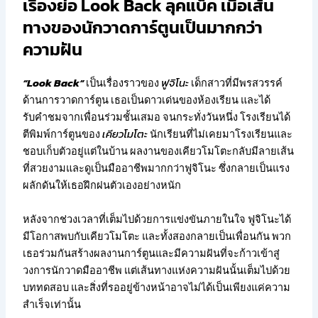
เรื่องย่อ Look Back ลุคแบ็ค เมื่อเส้น
ทางของนักวาดการ์ตูนเป็นมากกว่า
ความฝัน
“Look Back”
เป็นเรื่องราวของ
ฟูจิโนะ
เด็กสาวที่มีพรสวรรค์
ด้านการวาดการ์ตูน เธอเป็นดาวเด่นของห้องเรียน และได้
รับคำชมจากเพื่อนร่วมชั้นเสมอ จนกระทั่งวันหนึ่ง โรงเรียนได้
ตีพิมพ์การ์ตูนของ
เคียวโมโตะ
นักเรียนที่ไม่เคยมาโรงเรียนและ
ชอบเก็บตัวอยู่แต่ในบ้าน ผลงานของเคียวโมโตะกลับมีลายเส้น
ที่สวยงามและดูเป็นมืออาชีพมากกว่าฟูจิโนะ ซึ่งกลายเป็นแรง
ผลักดันให้เธอฝึกฝนตัวเองอย่างหนัก
หลังจากช่วงเวลาที่เต็มไปด้วยการแข่งขันภายในใจ ฟูจิโนะได้
มีโอกาสพบกับเคียวโมโตะ และทั้งสองกลายเป็นเพื่อนกัน พวก
เธอร่วมกันสร้างผลงานการ์ตูนและมีความฝันที่จะก้าวเข้าสู่
วงการนักวาดมืออาชีพ แต่เส้นทางแห่งความฝันนั้นเต็มไปด้วย
บททดสอบ และสิ่งที่รออยู่ข้างหน้าอาจไม่ได้เป็นเพียงแค่ความ
สำเร็จเท่านั้น