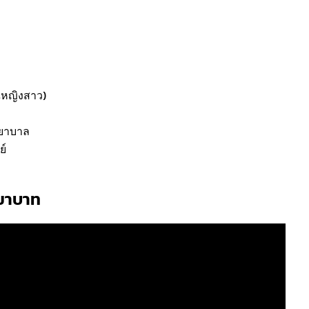
ณหญิงสาว)
พยาบาล
ย์
ยาบาท