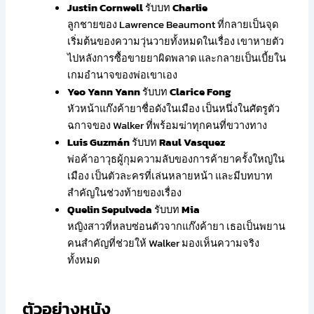
Justin Cornwell
รับบท
Charlie
ลูกชายของ Lawrence Beaumont ที่กลายเป็นจุด
เริ่มต้นของความวุ่นวายทั้งหมดในเรื่อง เขาหายตัว
ไปหลังการซื้อขายยาผิดพลาด และกลายเป็นเบี้ยใน
เกมอำนาจของพ่อเขาเอง
Yeo Yann Yann
รับบท
Clarice Fong
หัวหน้าแก๊งค้ายาชื่อดังในเมือง เป็นหนึ่งในศัตรูตัว
ฉกาจของ Walker ที่พร้อมฆ่าทุกคนที่ขวางทาง
Luis Guzmán
รับบท
Raul Vasquez
พ่อค้าอาวุธผู้กุมความลับของการค้ายาครั้งใหญ่ใน
เมือง เป็นตัวละครที่เล่นหลายหน้า และมีบทบาท
สำคัญในช่วงท้ายของเรื่อง
Quelin Sepulveda
รับบท
Mia
หญิงสาวที่หลบซ่อนตัวจากแก๊งค้ายา เธอเป็นพยาน
คนสำคัญที่ช่วยให้ Walker มองเห็นความจริง
ทั้งหมด
ตัวอย่างหนัง