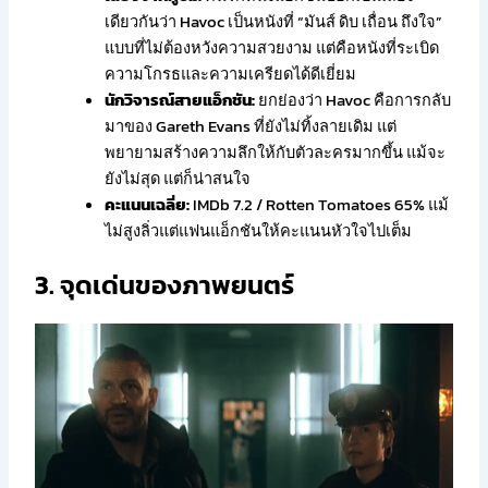
เดียวกันว่า Havoc เป็นหนังที่ “มันส์ ดิบ เถื่อน ถึงใจ”
แบบที่ไม่ต้องหวังความสวยงาม แต่คือหนังที่ระเบิด
ความโกรธและความเครียดได้ดีเยี่ยม
นักวิจารณ์สายแอ็กชัน:
ยกย่องว่า Havoc คือการกลับ
มาของ Gareth Evans ที่ยังไม่ทิ้งลายเดิม แต่
พยายามสร้างความลึกให้กับตัวละครมากขึ้น แม้จะ
ยังไม่สุด แต่ก็น่าสนใจ
คะแนนเฉลี่ย:
IMDb 7.2 / Rotten Tomatoes 65% แม้
ไม่สูงลิ่วแต่แฟนแอ็กชันให้คะแนนหัวใจไปเต็ม
3. จุดเด่นของภาพยนตร์