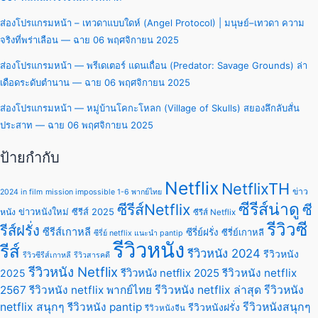
ส่องโปรแกรมหน้า – เทวดาแบบใดห์ (Angel Protocol) | มนุษย์–เทวดา ความ
จริงที่พร่าเลือน — ฉาย 06 พฤศจิกายน 2025
ส่องโปรแกรมหน้า — พรีเดเตอร์ แดนเถื่อน (Predator: Savage Grounds) ล่า
เดือดระดับตำนาน — ฉาย 06 พฤศจิกายน 2025
ส่องโปรแกรมหน้า — หมู่บ้านโคกะโหลก (Village of Skulls) สยองลึกลับสั่น
ประสาท — ฉาย 06 พฤศจิกายน 2025
ป้ายกำกับ
Netflix
NetflixTH
ข่าว
2024 in film
mission impossible 1-6 พากย์ไทย
ซีรีส์น่าดู
ซีรีส์Netflix
ซี
ข่าวหนังใหม่
ซีรีส์ 2025
หนัง
ซีรีส์ Netflix
รีวิวซี
รีส์ฝรั่ง
ซีรีส์เกาหลี
ซีรี่ย์ฝรั่ง
ซีรี่ย์เกาหลี
ซีรี่ย์ netflix แนะนํา pantip
รีวิวหนัง
รีส์
รีวิวหนัง 2024
รีวิวหนัง
รีวิวซีรีส์เกาหลี
รีวิวสารคดี
รีวิวหนัง Netflix
รีวิวหนัง netflix 2025
รีวิวหนัง netflix
2025
2567
รีวิวหนัง netflix พากย์ไทย
รีวิวหนัง netflix ล่าสุด
รีวิวหนัง
netflix สนุกๆ
รีวิวหนัง pantip
รีวิวหนังสนุกๆ
รีวิวหนังฝรั่ง
รีวิวหนังจีน