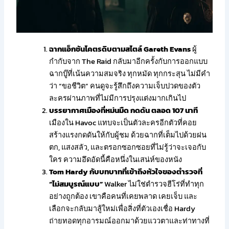
ฉากแอ็กชันโคตรดิบตามสไตล์ Gareth Evans
ผู้
กำกับจาก The Raid กลับมาอีกครั้งกับการออกแบบ
ฉากบู๊ที่เน้นความสมจริง ทุกหมัด ทุกกระสุน ไม่มีคำ
ว่า “ขอชีวิต” คนดูจะรู้สึกถึงความเจ็บปวดของตัว
ละครผ่านภาพที่ไม่มีการปรุงแต่งมากเกินไป
บรรยากาศเมืองที่หม่นมืด กดดัน ตลอด 107 นาที
เมืองใน Havoc แทบจะเป็นตัวละครอีกตัวที่คอย
สร้างแรงกดดันให้กับผู้ชม ด้วยฉากที่เต็มไปด้วยฝน
ตก, แสงสลัว, และตรอกซอกซอยที่ไม่รู้ว่าจะเจอกับ
ใคร ความอึดอัดนี้คือหนึ่งในเสน่ห์ของหนัง
Tom Hardy กับบทบาทที่เข้าถึงหัวใจของตำรวจที่
“ไม่สมบูรณ์แบบ”
Walker ไม่ใช่ตำรวจฮีโร่ที่ทำทุก
อย่างถูกต้อง เขาคือคนที่เคยพลาด เคยเจ็บ และ
เลือกจะกลับมาสู้ใหม่เพื่อสิ่งที่ตัวเองเชื่อ Hardy
ถ่ายทอดทุกอารมณ์ออกมาด้วยแววตาและท่าทางที่