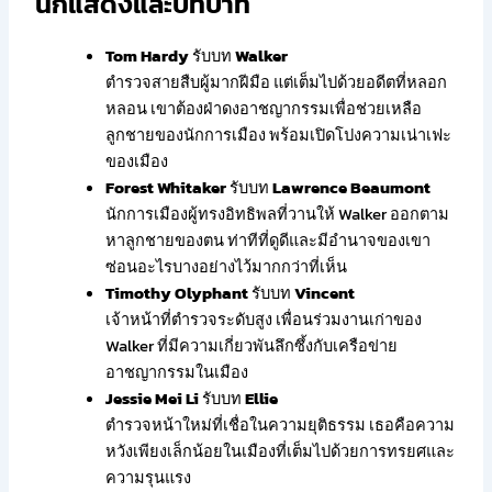
นักแสดงและบทบาท
Tom Hardy
รับบท
Walker
ตำรวจสายสืบผู้มากฝีมือ แต่เต็มไปด้วยอดีตที่หลอก
หลอน เขาต้องฝ่าดงอาชญากรรมเพื่อช่วยเหลือ
ลูกชายของนักการเมือง พร้อมเปิดโปงความเน่าเฟะ
ของเมือง
Forest Whitaker
รับบท
Lawrence Beaumont
นักการเมืองผู้ทรงอิทธิพลที่วานให้ Walker ออกตาม
หาลูกชายของตน ท่าทีที่ดูดีและมีอำนาจของเขา
ซ่อนอะไรบางอย่างไว้มากกว่าที่เห็น
Timothy Olyphant
รับบท
Vincent
เจ้าหน้าที่ตำรวจระดับสูง เพื่อนร่วมงานเก่าของ
Walker ที่มีความเกี่ยวพันลึกซึ้งกับเครือข่าย
อาชญากรรมในเมือง
Jessie Mei Li
รับบท
Ellie
ตำรวจหน้าใหม่ที่เชื่อในความยุติธรรม เธอคือความ
หวังเพียงเล็กน้อยในเมืองที่เต็มไปด้วยการทรยศและ
ความรุนแรง