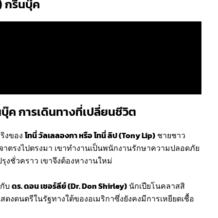
กรีนบุ๊ค
ุ๊ค การเดินทางที่เปลี่ยนชีวิต
์จริงของ
โทนี่ วัลเลลองกา หรือ โทนี่ ลิป (Tony Lip)
ชายชาว
ะพูดจาตรงไปตรงมา เขาทำงานเป็นพนักงานรักษาความปลอดภัย
ับปรุงชั่วคราว เขาจึงต้องหางานใหม่
้กับ
ดร. ดอน เชอร์ลีย์ (Dr. Don Shirley)
นักเปียโนคลาสสิ
ปแสดงดนตรีในรัฐทางใต้ของอเมริกาซึ่งยังคงมีการเหยียดเชื้อ