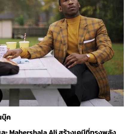
บุ๊ค
ะ Mahershala Ali สร้างเคมีที่ทรงพลัง