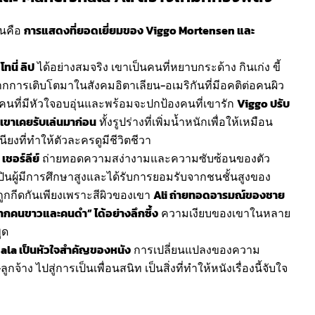
่นคือ
การแสดงที่ยอดเยี่ยมของ Viggo Mortensen และ
ท
โทนี่ ลิป
ได้อย่างสมจริง เขาเป็นคนที่หยาบกระด้าง กินเก่ง ขี้
ากการเติบโตมาในสังคมอิตาเลียน-อเมริกันที่มีอคติต่อคนผิว
คนที่มีหัวใจอบอุ่นและพร้อมจะปกป้องคนที่เขารัก
Viggo ปรับ
่เขาเคยรับเล่นมาก่อน
ทั้งรูปร่างที่เพิ่มน้ำหนักเพื่อให้เหมือน
งที่ทำให้ตัวละครดูมีชีวิตชีวา
เชอร์ลีย์
ถ่ายทอดความสง่างามและความซับซ้อนของตัว
ลปินผู้มีการศึกษาสูงและได้รับการยอมรับจากชนชั้นสูงของ
ถูกกีดกันเพียงเพราะสีผิวของเขา
Ali ถ่ายทอดอารมณ์ของชาย
ทั้งจากคนขาวและคนดำ” ได้อย่างลึกซึ้ง
ความเงียบของเขาในหลาย
ูด
hala เป็นหัวใจสำคัญของหนัง
การเปลี่ยนแปลงของความ
จ้าง ไปสู่การเป็นเพื่อนสนิท เป็นสิ่งที่ทำให้หนังเรื่องนี้จับใจ