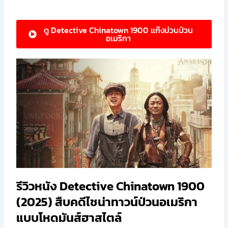
ดู Detective Chinatown 1900 แก๊งม่วนป่วน
อเมริกา
รีวิวหนัง Detective Chinatown 1900
(2025) สืบคดีไชน่าทาวน์ป่วนอเมริกา
แบบโหดมันส์ฮาสไตล์