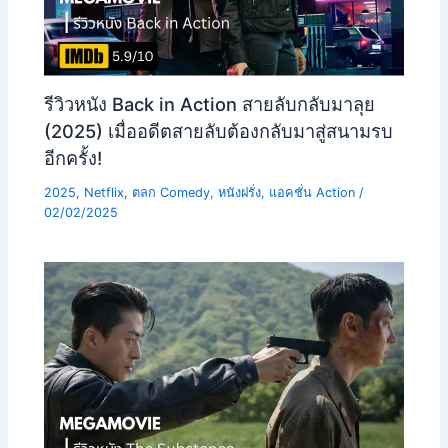
รีวิวหนัง Back in Action สายลับกลับมาลุย
(2025) เมื่ออดีตสายลับต้องกลับมาสู่สนามรบ
อีกครั้ง!
2025
,
Netflix
,
ตลก Comedy
,
หนังฝรั่ง
,
แอคชั่น Action
/
02/02/2025