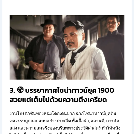
3. 🧭 บรรยากาศไชน่าทาวน์ยุค 1900
สวยแต่เต็มไปด้วยความตึงเครียด
งานโปรดักชันของหนังโดดเด่นมาก ฉากไชน่าทาวน์ยุคต้น
ศตวรรษถูกออกแบบอย่างประณีต ทั้งเสื้อผ้า, สถานที่, การจัด
แสง และความสมจริงของบริบททางประวัติศาสตร์ ทำให้หนัง