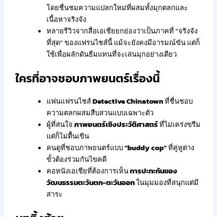
โดยชื่นชมความแปลกใหม่ที่ผสมทั้งมุกตลกและ
เนื้อหาจริงจัง
หลายรีวิวจากสื่อเอเชียยกย่องว่าเป็นภาคที่ “จริงจัง
ที่สุด” ของแฟรนไชส์นี้ แม้จะยังคงมีอารมณ์ขัน แต่ก็
ใช้เพื่อผลักดันธีมแทนที่จะเล่นมุกอย่างเดียว
ใครที่อาจชอบภาพยนตร์เรื่องนี้
แฟนแฟรนไชส์
Detective Chinatown
ที่ชื่นชอบ
ความตลกผสมสืบสวนแบบเฉพาะตัว
ผู้ที่สนใจ
ภาพยนตร์เชิงประวัติศาสตร์
ที่ไม่เคร่งขรึม
แต่ก็ไม่ตื้นเขิน
คนดูที่ชอบภาพยนตร์แบบ
“buddy cop”
ที่คู่หูต่าง
ขั้วต้องร่วมกันไขคดี
คอหนังเอเชียที่ต้องการเห็น
การปะทะกันของ
วัฒนธรรมตะวันตก-ตะวันออก
ในมุมมองที่สนุกแต่มี
สาระ