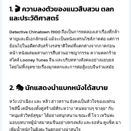
1. 🎬 ความลงตัวของแนวสืบสวน ตลก
และประวัติศาสตร์
Detective Chinatown 1900 ถือเป็นการทดลองเล่าเรื่องที่กล้า
หาญและมีเอกลักษณ์ แม้จะเป็นหนังแฟรนไชส์ภาคต่อ แต่การ
ย้อนไปในอดีตกลับสร้างรสชาติใหม่ที่แตกต่างจากภาคก่อน
หน้า หนังผสมผสานการสืบสวนอาชญากรรม ความตลกร้าย
สไตล์ Looney Tunes จีน และบริบททางสังคมอย่างแยบยล
โดยไม่ทิ้งจุดขายเรื่องมุกตลกและการต่อสู้แบบจีนร่วมสมัย
2. 🎭 นักแสดงนำแบกหนังได้สบาย
หวัง เป่าเฉียง และ หลิว ฮ่าวหราน ยังคงเป็นหัวใจของแฟรน
ไชส์นี้ เคมีของทั้งคู่สร้างมิติระหว่าง “คนหยาบๆ ขาลุย” กับ
“หนุ่มหัววิทย์สุขุม” ได้อย่างสนุกสนาน ขณะที่ โจว เหวินฟะ
มอบบทบาทผู้นำสมาคมจีนอย่างทรงพลัง และจอห์น คูแซ็ค มา
เพิ่มน้ำหนักในฝั่งตะวันตกอย่างน่าสนใจ