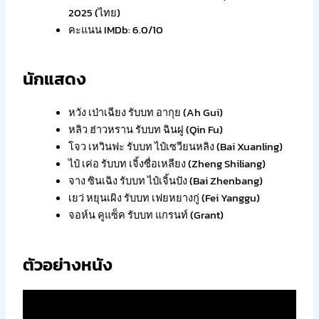
2025 (ไทย)
คะแนน IMDb: 6.0/10
นักแสดง
หวัง เป่าเฉียง รับบท อากุย (Ah Gui)
หลิว ฮ่าวหราน รับบท ฉินฝู (Qin Fu)
โจว เหวินฟะ รับบท ไป๋เซวียนหลิง (Bai Xuanling)
ไป๋ เค่อ รับบท เจิ้งซื่อเหลียง (Zheng Shiliang)
จาง ซินเฉิง รับบท ไป๋เจิ้นปัง (Bai Zhenbang)
เยว่ หยุนเผิง รับบท เฟยหยางกู่ (Fei Yanggu)
จอห์น คูแซ็ค รับบท แกรนท์ (Grant)
ตัวอย่างหนัง