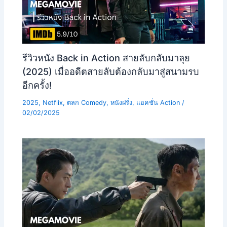
รีวิวหนัง Back in Action สายลับกลับมาลุย
(2025) เมื่ออดีตสายลับต้องกลับมาสู่สนามรบ
อีกครั้ง!
2025
,
Netflix
,
ตลก Comedy
,
หนังฝรั่ง
,
แอคชั่น Action
/
02/02/2025