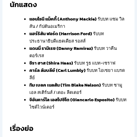
นักแสดง
แอนโธนี แม็คกี้ (Anthony Mackie)
รับบท แซม วิล
สัน / กัปตันอเมริกา
แฮร์ริสัน ฟอร์ด (Harrison Ford)
รับบท
ประธานาธิบดีแธดเดียส รอสส์
แดนนี่ รามิเรซ (Danny Ramirez)
รับบท วาคีน
ตอร์เรส
ชิรา ฮาส (Shira Haas)
รับบท รูธ แบท-เซราฟ
คาร์ล ลัมบลีย์ (Carl Lumbly)
รับบท ไอเซยา แบรด
ลีย์
ทิม เบลค เนลสัน (Tim Blake Nelson)
รับบท ซามู
เอล สเติร์นส์ / เดอะ ลีดเดอร์
จิอันคาร์โล เอสโปซิโต (Giancarlo Esposito)
รับบท
ไซด์ไวน์เดอร์
เรื่องย่อ