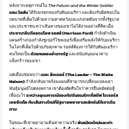
หลังจากเหตุการณ์ใน
The Falcon and the Winter Soldier
แซม วิลสัน
ได้รับมรดกของกัปตันอเมริกา และต้องรับผิดชอบใน
บทบาทที่เต็มไปด้วยความคาดหวังและแรงกดดันจากทั้งรัฐบาล
และประชาชน ทว่าเส้นทางของเขาไม่ได้ง่ายอย่างที่คิด เมื่อ
ประธานาธิบดีแธดเดียส รอสส์ (Harrison Ford)
กำลังดำเนิน
แผนสร้างกองกำลังซูเปอร์โซลเยอร์เพื่อเสริมพลังให้กับอเมริกา
ในโลกที่เต็มไปด้วยภัยคุกคาม รอสส์ต้องการให้กัปตันอเมริกา
คนใหม่เป็น
ตัวแทนของอำนาจรัฐ
และสนับสนุนแนวทาง
แข็งกร้าวของเขา
แต่เมื่อแซมพบว่า
เดอะ ลีดเดอร์ (The Leader – Tim Blake
Nelson)
กำลังกลับมาพร้อมแผนที่สามารถเปลี่ยนแปลงเผ่า
พันธุ์มนุษย์ไปตลอดกาล เขาต้องตัดสินใจว่าควรยืนหยัดต่อสู้
เพื่ออะไร
ระหว่างอุดมการณ์ของกัปตันอเมริกาที่สตีฟ โรเจอร์ส
เคยยึดถือ กับเส้นทางใหม่ที่รัฐบาลพยายามผลักดันให้เขาเดิน
ตาม
ในขณะที่เขาพยายามค้นหาความจริง
พันธมิตรใหม่และเก่า