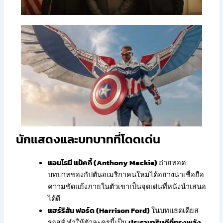
นักแสดงและบทบาทที่โดดเด่น
แอนโธนี แม็คกี้ (Anthony Mackie)
ถ่ายทอด
บทบาทของกัปตันอเมริกาคนใหม่ได้อย่างน่าเชื่อถือ
ความขัดแย้งภายในตัวเขาเป็นจุดเด่นที่หนังนำเสนอ
ได้ดี
แฮร์ริสัน ฟอร์ด (Harrison Ford)
ในบทแธดเดียส
รอสส์ ทำให้ตัวละครนี้เป็น
ประธานาธิบดีที่ทรงพลัง