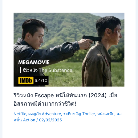
รีวิวหนัง Escape หนีให้พ้นนรก (2024) เมื่อ
อิสรภาพมีค่ามากกว่าชีวิต!
Netflix
,
ผจญภัย Adventure
,
ระทึกขวัญ Thriller
,
หนังเอเชีย
,
แอ
คชั่น Action
/
02/02/2025