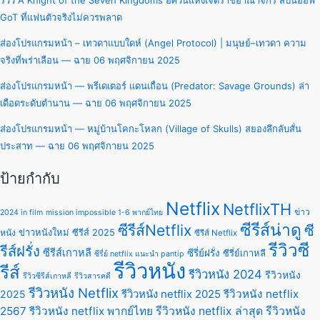
รีวิว A Knight of the Seven Kingdoms อัศวินแห่งเจ็ดราชอาณาจักร สปินออฟ
GoT ที่แฟนตัวจริงไม่ควรพลาด
ส่องโปรแกรมหน้า – เทวดาแบบใดห์ (Angel Protocol) | มนุษย์–เทวดา ความ
จริงที่พร่าเลือน — ฉาย 06 พฤศจิกายน 2025
ส่องโปรแกรมหน้า — พรีเดเตอร์ แดนเถื่อน (Predator: Savage Grounds) ล่า
เดือดระดับตำนาน — ฉาย 06 พฤศจิกายน 2025
ส่องโปรแกรมหน้า — หมู่บ้านโคกะโหลก (Village of Skulls) สยองลึกลับสั่น
ประสาท — ฉาย 06 พฤศจิกายน 2025
ป้ายกำกับ
Netflix
NetflixTH
ข่าว
2024 in film
mission impossible 1-6 พากย์ไทย
ซีรีส์น่าดู
ซีรีส์Netflix
ซี
ข่าวหนังใหม่
ซีรีส์ 2025
หนัง
ซีรีส์ Netflix
รีวิวซี
รีส์ฝรั่ง
ซีรีส์เกาหลี
ซีรี่ย์ฝรั่ง
ซีรี่ย์เกาหลี
ซีรี่ย์ netflix แนะนํา pantip
รีวิวหนัง
รีส์
รีวิวหนัง 2024
รีวิวหนัง
รีวิวซีรีส์เกาหลี
รีวิวสารคดี
รีวิวหนัง Netflix
รีวิวหนัง netflix 2025
รีวิวหนัง netflix
2025
2567
รีวิวหนัง netflix พากย์ไทย
รีวิวหนัง netflix ล่าสุด
รีวิวหนัง