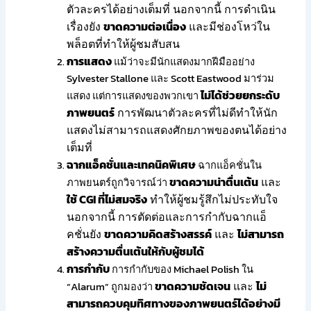
ตัวละครได้อย่างเต็มที่ นอกจากนี้ การดำเนิน
เรื่องยัง
ขาดความต่อเนื่อง
และมีช่องโหว่ใน
พล็อตที่ทำให้ผู้ชมสับสน
การแสดง
แม้ว่าจะมีนักแสดงมากฝีมืออย่าง
Sylvester Stallone และ Scott Eastwood มาร่วม
ไม่ได้ช่วยยกระดับ
แสดง แต่การแสดงของพวกเขา
ภาพยนตร์
การพัฒนาตัวละครที่ไม่ดีทำให้นัก
แสดงไม่สามารถแสดงศักยภาพของตนได้อย่าง
เต็มที่
ฉากแอ็คชั่นและเทคนิคพิเศษ
ฉากแอ็คชั่นใน
ขาดความน่าตื่นเต้น
และ
ภาพยนตร์ถูกวิจารณ์ว่า
ใช้ CGI ที่ไม่สมจริง
ทำให้ผู้ชมรู้สึกไม่ประทับใจ
นอกจากนี้ การตัดต่อและการกำกับฉากแอ็
คชั่นยัง
ขาดความคิดสร้างสรรค์
และ
ไม่สามารถ
สร้างความตื่นเต้นให้กับผู้ชมได้
การกำกับ
การกำกับของ Michael Polish ใน
ขาดความชัดเจน
และ
ไม่
“Alarum” ถูกมองว่า
สามารถควบคุมทิศทางของภาพยนตร์ได้อย่างมี