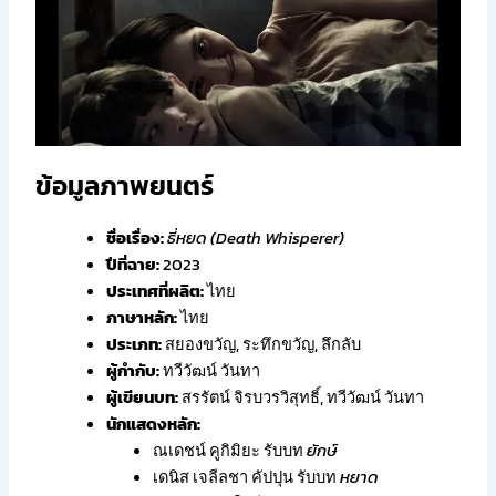
ข้อมูลภาพยนตร์
ชื่อเรื่อง:
ธี่หยด (Death Whisperer)
ปีที่ฉาย:
2023
ประเทศที่ผลิต:
ไทย
ภาษาหลัก:
ไทย
ประเภท:
สยองขวัญ, ระทึกขวัญ, ลึกลับ
ผู้กำกับ:
ทวีวัฒน์ วันทา
ผู้เขียนบท:
สรรัตน์ จิรบวรวิสุทธิ์, ทวีวัฒน์ วันทา
นักแสดงหลัก:
ณเดชน์ คูกิมิยะ รับบท
ยักษ์
เดนิส เจลีลชา คัปปุน รับบท
หยาด