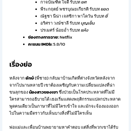
กาจบัณฑิต ใจดี รับบท
ยศ
พีระกฤตย์ พชรบุณยเกียรติ รับบท
ยอด
ณัฐชา นีน่า เจสซิกา พาโดวัน รับบท
ยี่
อริศรา วงษ์ชาลี รับบท
บุญเย็น
ปรเมศร์ น้อยอ่ำ รับบท
แห้ง
ช่องทางการฉาย:
Netflix
คะแนน IMDb:
5.8/10
เรื่องย่อ
หลังจาก
ยักษ์
(พี่ชาย) กลับมาบ้านเกิดที่ต่างจังหวัดหลังจาก
จากไปนานหลายปี เขาต้องเผชิญกับความเปลี่ยนแปลงที่น่า
ขนลุกของ
น้องสาวของเขา
ซึ่งป่วยเป็นโรคประหลาดที่ไม่มี
ใครสามารถอธิบายได้ เธอเริ่มแสดงพฤติกรรมแปลกประหลาด
พูดคนเดียวเป็นภาษาที่ไม่มีใครเข้าใจ และมักจะจ้องมองออก
ไปในความมืดราวกับเห็นบางสิ่งที่ไม่มีใครเห็น
พ่อแม่และเพื่อนบ้านพยายามหาคำตอบ แต่สิ่งที่พวกเขาได้รับ