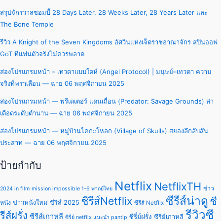
สรุปจักรวาลซอมบี้ 28 Days Later, 28 Weeks Later, 28 Years Later และ
The Bone Temple
รีวิว A Knight of the Seven Kingdoms อัศวินแห่งเจ็ดราชอาณาจักร สปินออฟ
GoT ที่แฟนตัวจริงไม่ควรพลาด
ส่องโปรแกรมหน้า – เทวดาแบบใดห์ (Angel Protocol) | มนุษย์–เทวดา ความ
จริงที่พร่าเลือน — ฉาย 06 พฤศจิกายน 2025
ส่องโปรแกรมหน้า — พรีเดเตอร์ แดนเถื่อน (Predator: Savage Grounds) ล่า
เดือดระดับตำนาน — ฉาย 06 พฤศจิกายน 2025
ส่องโปรแกรมหน้า — หมู่บ้านโคกะโหลก (Village of Skulls) สยองลึกลับสั่น
ประสาท — ฉาย 06 พฤศจิกายน 2025
ป้ายกำกับ
Netflix
NetflixTH
ข่าว
2024 in film
mission impossible 1-6 พากย์ไทย
ซีรีส์น่าดู
ซีรีส์Netflix
ซี
ข่าวหนังใหม่
ซีรีส์ 2025
หนัง
ซีรีส์ Netflix
รีวิวซี
รีส์ฝรั่ง
ซีรีส์เกาหลี
ซีรี่ย์ฝรั่ง
ซีรี่ย์เกาหลี
ซีรี่ย์ netflix แนะนํา pantip