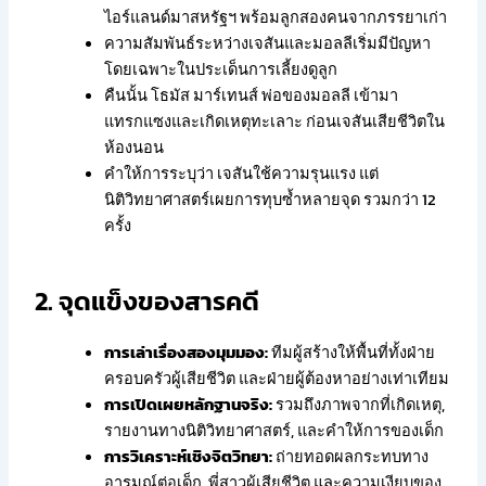
ไอร์แลนด์มาสหรัฐฯ พร้อมลูกสองคนจากภรรยาเก่า
ความสัมพันธ์ระหว่างเจสันและมอลลีเริ่มมีปัญหา
โดยเฉพาะในประเด็นการเลี้ยงดูลูก
คืนนั้น โธมัส มาร์เทนส์ พ่อของมอลลี เข้ามา
แทรกแซงและเกิดเหตุทะเลาะ ก่อนเจสันเสียชีวิตใน
ห้องนอน
คำให้การระบุว่า เจสันใช้ความรุนแรง แต่
นิติวิทยาศาสตร์เผยการทุบซ้ำหลายจุด รวมกว่า 12
ครั้ง
2. จุดแข็งของสารคดี
การเล่าเรื่องสองมุมมอง:
ทีมผู้สร้างให้พื้นที่ทั้งฝ่าย
ครอบครัวผู้เสียชีวิต และฝ่ายผู้ต้องหาอย่างเท่าเทียม
การเปิดเผยหลักฐานจริง:
รวมถึงภาพจากที่เกิดเหตุ,
รายงานทางนิติวิทยาศาสตร์, และคำให้การของเด็ก
การวิเคราะห์เชิงจิตวิทยา:
ถ่ายทอดผลกระทบทาง
อารมณ์ต่อเด็ก, พี่สาวผู้เสียชีวิต และความเงียบของ