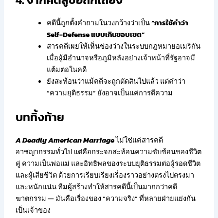
คดีนี้ถูกตั้งคำถามในวงกว้างว่าเป็น
“การใช้คำว่า
Self-Defense แบบเกินขอบเขต”
สารคดีเผยให้เห็นช่องว่างในระบบกฎหมายอเมริกัน
เมื่อผู้มีอำนาจหรือภูมิหลังอย่างเจ้าหน้าที่รัฐอาจมี
แต้มต่อในคดี
ยังสะท้อนว่าแม้คดีจะถูกตัดสินไปแล้ว แต่คำว่า
“ความยุติธรรม” ยังอาจเป็นแค่การตีความ
บททิ้งท้าย
A Deadly American Marriage
ไม่ใช่แค่สารคดี
อาชญากรรมทั่วไป แต่คือกระจกสะท้อนความซับซ้อนของชีวิต
คู่ ความเป็นพ่อแม่ และอิทธิพลของระบบยุติธรรมต่อผู้รอดชีวิต
และผู้เสียชีวิต ด้วยการเรียบเรียงเรื่องราวอย่างตรงไปตรงมา
และหนักแน่น ทีมผู้สร้างทำให้สารคดีนี้เป็นมากกว่าคดี
ฆาตกรรม — มันคือเรื่องของ “ความจริง” ที่หลายฝ่ายแย่งกัน
เป็นเจ้าของ