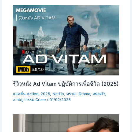
รีวิวหนัง Ad Vitam ปฏิบัติการเพื่อชีวิต (2025)
แอคชั่น Action
,
2025
,
Netflix
,
ดราม่า Drama
,
หนังฝรั่ง
,
อาชญากรรม Crime
/
01/02/2025