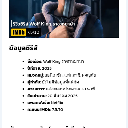
ข้อมูลซีรีส์
ชื่อเรื่อง:
Wolf King
​ ราชาหมาป่า
ปีที่ฉาย:
2025
หมวดหมู่:
แอนิเมชัน, แฟนตาซี, ผจญภัย
ผู้กำกับ:
ยังไม่มีข้อมูลที่แน่ชัด
ความยาว:
แต่ละตอนประมาณ 28 นาที
วันเข้าฉาย:
20 มีนาคม 2025
แพลตฟอร์ม:
Netflix
คะแนน IMDb
: 7.5/10