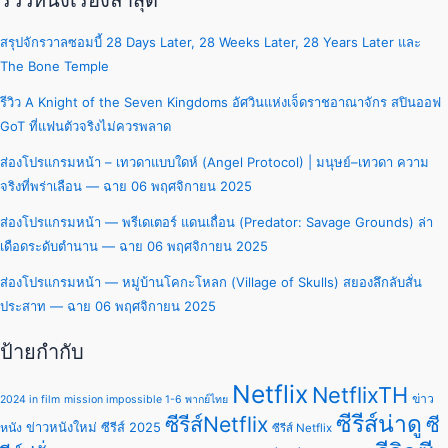
รีวิวหนังเรื่องล่าสุด
สรุปจักรวาลซอมบี้ 28 Days Later, 28 Weeks Later, 28 Years Later และ
The Bone Temple
รีวิว A Knight of the Seven Kingdoms อัศวินแห่งเจ็ดราชอาณาจักร สปินออฟ
GoT ที่แฟนตัวจริงไม่ควรพลาด
ส่องโปรแกรมหน้า – เทวดาแบบใดห์ (Angel Protocol) | มนุษย์–เทวดา ความ
จริงที่พร่าเลือน — ฉาย 06 พฤศจิกายน 2025
ส่องโปรแกรมหน้า — พรีเดเตอร์ แดนเถื่อน (Predator: Savage Grounds) ล่า
เดือดระดับตำนาน — ฉาย 06 พฤศจิกายน 2025
ส่องโปรแกรมหน้า — หมู่บ้านโคกะโหลก (Village of Skulls) สยองลึกลับสั่น
ประสาท — ฉาย 06 พฤศจิกายน 2025
ป้ายกำกับ
Netflix
NetflixTH
ข่าว
2024 in film
mission impossible 1-6 พากย์ไทย
ซีรีส์น่าดู
ซีรีส์Netflix
ซี
ข่าวหนังใหม่
ซีรีส์ 2025
หนัง
ซีรีส์ Netflix