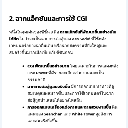
2. ฉากแอ็กชันและการใช้ CGI
หนึ่งในจุดเด่นของซีซั่น 3 คือ
ฉากแอ็กชันที่พัฒนาขึ้นอย่างเห็น
ได้ชัด
ไม่ว่าจะเป็นฉากการต่อสู้ของ Aes Sedai ที่ใช้พลัง
เวทมนตร์อย่างน่าตื่นเต้น หรือฉากสงครามที่ยิ่งใหญ่และ
สมจริงขึ้นมากเมื่อเทียบกับซีซั่นก่อน
CGI พัฒนาขึ้นอย่างมาก
โดยเฉพาะในการแสดงพลัง
One Power ที่มีรายละเอียดสวยงามและเป็น
ธรรมชาติ
ฉากการต่อสู้ดูสมจริงขึ้น
มีการออกแบบท่าทางที่ดู
สมเหตุสมผลมากขึ้น และการใช้เวทมนตร์ในฉาก
ต่อสู้ถูกนำเสนอได้อย่างไหลลื่น
การออกแบบเครื่องแต่งกายและฉากสวยงามขึ้น
ดิน
แดนของ Seanchan และ White Tower ดูอลังการ
และสมจริงยิ่งขึ้น