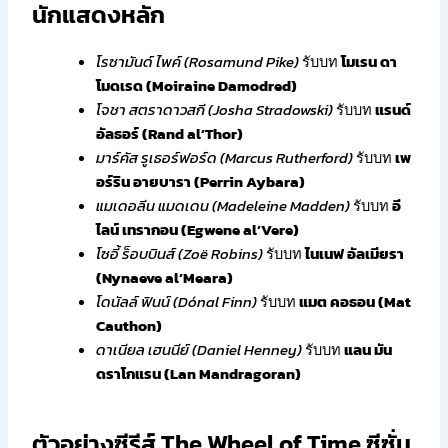
นักแสดงหลัก
โรซามันด์ ไพค์ (Rosamund Pike)
รับบท
โมเรน ดา
โมดเรด (Moiraine Damodred)
โจชา สตราดาวสกี (Josha Stradowski)
รับบท
แรนด์
อัลธอร์ (Rand al’Thor)
มาร์คัส รูเธอร์ฟอร์ด (Marcus Rutherford)
รับบท
เพ
อร์ริน อายบารา (Perrin Aybara)
แมเดอลีน แมดเดน (Madeleine Madden)
รับบท
อี
ไลน์ เทรากอน (Egwene al’Vere)
โซอี้ ร็อบบินส์ (Zoë Robins)
รับบท
ไนเนฟ อัลเมียรา
(Nynaeve al’Meara)
โดนัลล์ ฟินน์ (Dónal Finn)
รับบท
แมต คอธอน (Mat
Cauthon)
ดาเนียล เฮนนีย์ (Daniel Henney)
รับบท
แลน มัน
ดราโกแรน (Lan Mandragoran)
ตัวอย่างซีรีส์ The Wheel of Time ซีซั่น