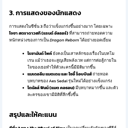
3. การแสดงของนักแสดง
การแสดงในซีซั่น 3 ถือว่าแข็งแกร่งขึ้นอย่างมาก โดยเฉพาะ
โจชา สตราดาวสกี (แรนด์ อัลธอร์)
ที่สามารถถ่ายทอดความ
หนักหน่วงของการเป็น
Dragon Reborn
ได้อย่างยอดเยี่ยม
โรซามันด์ ไพค์
ยังคงเป็นเสาหลักของเรื่องในบทโม
เรน แม้ว่าเธอจะสูญเสียพลังเวท แต่การต่อสู้ภายใน
ใจของเธอทำให้ตัวละครนี้มีมิติมากขึ้น
แมเดอลีน แมดเดน และ โซอี้ ร็อบบินส์
ถ่ายทอด
บทบาทของ Aes Sedai รุ่นใหม่ได้อย่างแข็งแกร่ง
โดนัลล์ ฟินน์ (แมต คอธอน)
มีบทบาทมากขึ้น และตัว
ละครของเขามีมิติที่ลึกซึ้งขึ้น
สรุปและให้คะแนน