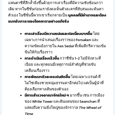
แฟนตาซีที่ลึกล้ำยิ่งขึ้นด้วยการเล่าเรื่องที่มีความซับซ้อนกว่า
เดิม หากในซีซั่นก่อนเรายังคงเห็นตัวละครที่สับสนและค้นหา
ตัวเอง ในซีซั่นนี้พวกเขาเริ่มกลายเป็น
บุคคลที่มีอำนาจและต้อง
แบกรับภาระของโชคชะตาอย่างแท้จริง
การเล่าเรื่องมีความแน่นและต่อเนื่องมากขึ้น
โดย
เฉพาะการนำเสนอเรื่องราวของ Forsaken และ
ความขัดแย้งภายใน Aes Sedai ที่เพิ่มดีกรีความเข้ม
ข้นให้กับเรื่องราว
การดำเนินเรื่องเร็วขึ้น
กว่าซีซั่น 1-2 ไม่มีจังหวะที่
เนือย และทุกตอนมีเหตุการณ์สำคัญที่ช่วยขับ
เคลื่อนเรื่องราว
การพัฒนาตัวละครเด่นชัดขึ้น
โดยเฉพาะแรนด์ ที่
ไม่ใช่เพียงชายหนุ่มธรรมดาอีกต่อไป แต่เป็นผู้นำที่
ต้องเลือกทางเดินของตัวเอง
มีการสำรวจอาณาจักรใหม่ ๆ
มากขึ้น เช่น การเมือง
ของ White Tower และดินแดนของ Seanchan ที่
แสดงถึงความยิ่งใหญ่ของจักรวาล
The Wheel of
Time