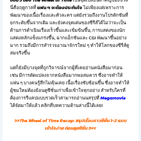
ซีซั่น 3 ของ The Wheel of Time
เป็นจุดเปลี่ยนสำคัญของซีรีส์
นี่คือฤดูกาลที่
แฟน ๆ จะต้องประทับใจ
ไม่เพียงแต่เพราะการ
พัฒนาของเนื้อเรื่องและตัวละคร แต่ยังรวมถึงงานโปรดักชันที่
ยกระดับขึ้นจากเดิม และยังคงจุดเด่นของซีรีส์ได้ไม่ว่าจะเป็น
ด้านการดำเนินเรื่องเร็วขึ้นและเข้มข้นขึ้น, การแสดงของนัก
แสดงหลักแข็งแกร่งขึ้น, ฉากแอ็กชันและ CGI พัฒนาขึ้นอย่าง
มาก รวมถึงมีการสำรวจอาณาจักรใหม่ ๆ ทำให้โลกของซีรีส์ดู
สมจริงขึ้น
แต่ก็ยังมีบางจุดที่ถูกวิจารณ์จากผู้ที่เคยอ่านหนังสือมาก่อน
เช่น มีการดัดแปลงจากหนังสือมากพอสมควร ซึ่งอาจทำให้
แฟน ๆ บางคนรู้สึกไม่คุ้นเคย เนื้อเรื่องซับซ้อนขึ้น ซึ่งอาจทำให้
ผู้ชมใหม่ต้องย้อนดูซีซั่นเก่าเพื่อเข้าใจทุกอย่าง สำหรับใครที่
ต้องการรีแคปแบบรวดเร็วสามารถอ่านนสรุปที่
Megamovie
ได้จัดมาให้แล้ว คลิกที่บทความด้านล่างนี้ได้เลย!
>>The Wheel of Time Recap: สรุปเรื่องราวซีซั่น 1-2 แบบ
เข้าใจง่าย ก่อนลุยซีซั่น 3<<