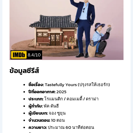
ข้อมูลซีรีส์
ชื่อเรื่อง:
Tastefully Yours (ปรุงรสให้เธอรัก)
ปีที่ออกอากาศ:
2025
ประเภท:
โรแมนติก / คอมเมดี้ / ดราม่า
ผู้กำกับ:
พัค ดันฮี
ผู้เขียนบท:
จอง ซูยุน
จำนวนตอน:
10 ตอน
ความยาว:
ประมาณ 60 นาทีต่อตอน