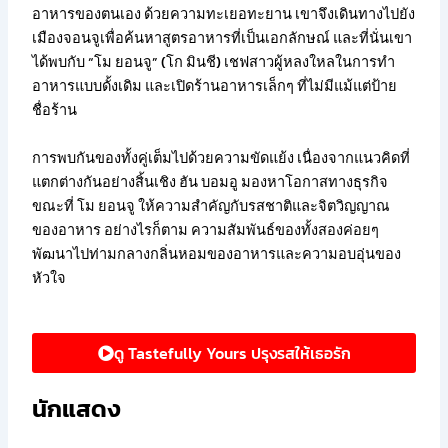
อาหารของตนเอง ด้วยความทะเยอทะยาน เขาจึงเดินทางไปยัง
เมืองจอนจูเพื่อค้นหาสูตรอาหารที่เป็นเอกลักษณ์ และที่นั่นเขา
ได้พบกับ “โม ยอนจู” (โก มินชี) เชฟสาวผู้หลงใหลในการทำ
อาหารแบบดั้งเดิม และเปิดร้านอาหารเล็กๆ ที่ไม่มีแม้แต่ป้าย
ชื่อร้าน
การพบกันของทั้งคู่เต็มไปด้วยความขัดแย้ง เนื่องจากแนวคิดที่
แตกต่างกันอย่างสิ้นเชิง ฮัน บอมอู มองหาโอกาสทางธุรกิจ
ขณะที่ โม ยอนจู ให้ความสำคัญกับรสชาติและจิตวิญญาณ
ของอาหาร อย่างไรก็ตาม ความสัมพันธ์ของทั้งสองค่อยๆ
พัฒนาไปท่ามกลางกลิ่นหอมของอาหารและความอบอุ่นของ
หัวใจ
ดู Tastefully Yours ปรุงรสให้เธอรัก
นักแสดง