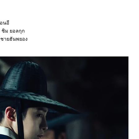
อนอี
 ชิม ยอลกุก
ค์ชายฮันพยอง