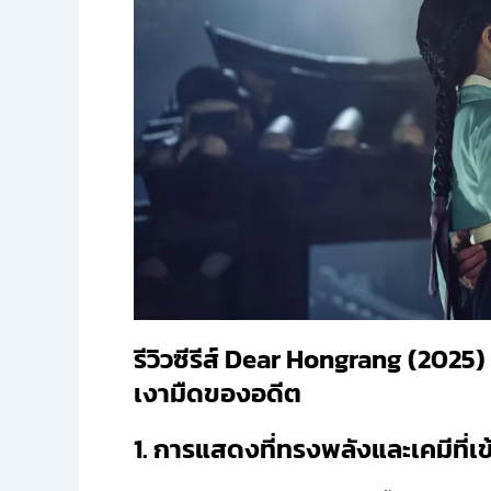
รีวิวซีรีส์ Dear Hongrang (202
เงามืดของอดีต
1. การแสดงที่ทรงพลังและเคมีที่