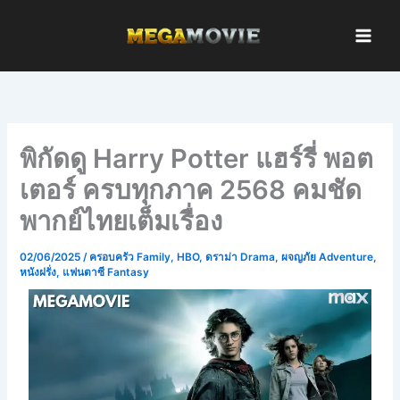
Skip
to
content
พิกัดดู Harry Potter แฮร์รี่ พอต
เตอร์ ครบทุกภาค 2568 คมชัด
พากย์ไทยเต็มเรื่อง
02/06/2025
/
ครอบครัว Family
,
HBO
,
ดราม่า Drama
,
ผจญภัย Adventure
,
หนังฝรั่ง
,
แฟนตาซี Fantasy