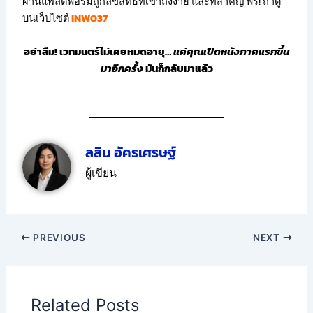
ผ่านแพลตฟอร์มถูกลิขสิทธิ์ที่เข้าถึงง่าย และที่สำคัญ ฟรี! ถ้าดู
บนเว็บไซต์
INW037
อย่าลืม! เวทมนตร์ไม่เคยหมดอายุ…
แค่คุณเปิดหนังภาคแรกขึ้น
มาอีกครั้ง
มันก็กลับมาแล้ว
ลลิน อัครเศรษฐ์
ผู้เขียน
PREVIOUS
NEXT
Related Posts