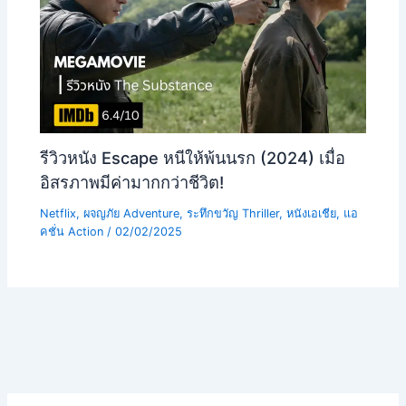
รีวิวหนัง Escape หนีให้พ้นนรก (2024) เมื่อ
อิสรภาพมีค่ามากกว่าชีวิต!
Netflix
,
ผจญภัย Adventure
,
ระทึกขวัญ Thriller
,
หนังเอเชีย
,
แอ
คชั่น Action
/
02/02/2025