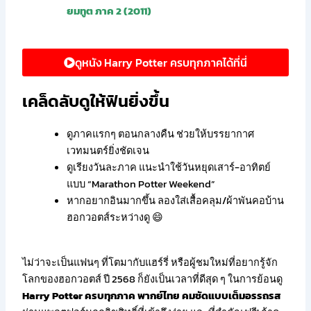
ยมทูต ภาค 2 (2011)
ดูหนัง Harry Potter ครบทุกภาคได้ที่นี่
เคล็ดลับดูให้ฟินยิ่งขึ้น
ดูภาคแรกๆ ตอนกลางคืน ช่วยให้บรรยากาศ
เวทมนตร์ยิ่งชัดเจน
ดูเรียงวันละภาค แนะนำใช้วันหยุดเสาร์-อาทิตย์
แบบ “Marathon Potter Weekend”
หากอยากอินมากขึ้น ลองใส่เสื้อคลุม/ผ้าพันคอบ้าน
ฮอกวอตส์ระหว่างดู 😄
ไม่ว่าจะเป็นแฟนๆ ที่โตมากับแฮร์รี่ หรือผู้ชมใหม่ที่อยากรู้จัก
โลกของฮอกวอตส์ ปี 2568 ก็ยังเป็นเวลาที่ดีสุด ๆ ในการย้อนดู
Harry Potter ครบทุกภาค พากย์ไทย คมชัดแบบเต็มอรรถรส