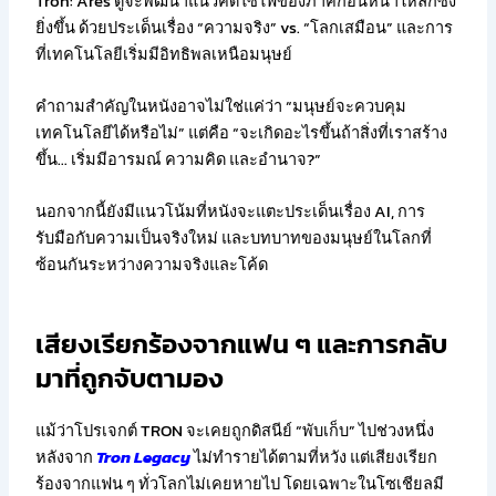
Tron: Ares ดูจะพัฒนาแนวคิดไซไฟของภาคก่อนหน้าให้ลึกซึ้ง
ยิ่งขึ้น ด้วยประเด็นเรื่อง “ความจริง” vs. “โลกเสมือน” และการ
ที่เทคโนโลยีเริ่มมีอิทธิพลเหนือมนุษย์
คำถามสำคัญในหนังอาจไม่ใช่แค่ว่า “มนุษย์จะควบคุม
เทคโนโลยีได้หรือไม่” แต่คือ “จะเกิดอะไรขึ้นถ้าสิ่งที่เราสร้าง
ขึ้น… เริ่มมีอารมณ์ ความคิด และอำนาจ?”
นอกจากนี้ยังมีแนวโน้มที่หนังจะแตะประเด็นเรื่อง AI, การ
รับมือกับความเป็นจริงใหม่ และบทบาทของมนุษย์ในโลกที่
ซ้อนกันระหว่างความจริงและโค้ด
เสียงเรียกร้องจากแฟน ๆ และการกลับ
มาที่ถูกจับตามอง
แม้ว่าโปรเจกต์ TRON จะเคยถูกดิสนีย์ “พับเก็บ” ไปช่วงหนึ่ง
หลังจาก
Tron Legacy
ไม่ทำรายได้ตามที่หวัง แต่เสียงเรียก
ร้องจากแฟน ๆ ทั่วโลกไม่เคยหายไป โดยเฉพาะในโซเชียลมี