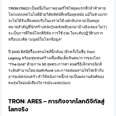
TRON (1982)
เป็นหนึ่งในภาพยนตร์ไซไฟยุคแรกที่กล้าท้าทาย
โลกแห่งเทคโนโลยีด้วยวิสัยทัศน์ที่เหนือยุคสมัย แม้ในช่วงแรก
จะไม่ได้รับเสียงตอบรับในแง่รายได้ แต่กลับกลายเป็นหมุด
หมายสำคัญที่นักสร้างหนังรุ่นหลังหยิบยกมาอ้างอิงเสมอ ไม่ว่า
จะเป็นการดีไซน์โลกดิจิทัล การใช้ CGI ในระดับปฏิวัติวงการ
หรือแนวคิด “มนุษย์ในโลกข้อมูล”
ปี 2010 ดิสนีย์รื้อแฟรนไชส์นี้กลับมาอีกครั้งในชื่อ
Tron:
Legacy
พร้อมทุ่มทุนสร้างเพื่อเติมเต็มจินตนาการของโลก
“The Grid” ด้วยภาพ 3D สุดตระการตา ดนตรีอิเล็กทรอนิกส์
ระดับตำนานโดย
Daft Punk
และการผสมผสานไซไฟเข้ากับ
อารมณ์ครอบครัว ทำให้หนังภาคนี้กลายเป็นผลงานคัลต์ของ
คนรุ่นใหม่แม้เสียงวิจารณ์จะผสมปนเป
TRON: ARES – ภารกิจจากโลกดิจิทัลสู่
โลกจริง